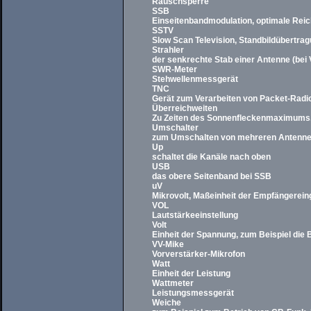
Rauschsperre
SSB
Einseitenbandmodulation, optimale Reic
SSTV
Slow Scan Television, Standbildübertra
Strahler
der senkrechte Stab einer Antenne (bei 
SWR-Meter
Stehwellenmessgerät
TNC
Gerät zum Verarbeiten von Packet-Radio
Überreichweiten
Zu Zeiten des Sonnenfleckenmaximums, w
Umschalter
zum Umschalten von mehreren Antenne
Up
schaltet die Kanäle nach oben
USB
das obere Seitenband bei SSB
uV
Mikrovolt, Maßeinheit der Empfängere
VOL
Lautstärkeeinstellung
Volt
Einheit der Spannung, zum Beispiel die
VV-Mike
Vorverstärker-Mikrofon
Watt
Einheit der Leistung
Wattmeter
Leistungsmessgerät
Weiche