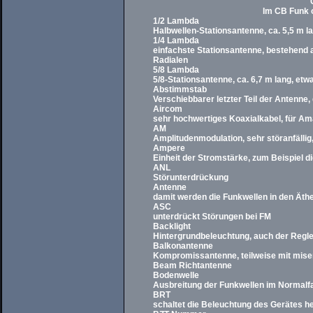
Im CB Funk o
1/2 Lambda
Halbwellen-Stationsantenne, ca. 5,5 m l
1/4 Lambda
einfachste Stationsantenne, bestehend 
Radialen
5/8 Lambda
5/8-Stationsantenne, ca. 6,7 m lang, et
Abstimmstab
Verschiebbarer letzter Teil der Antenne,
Aircom
sehr hochwertiges Koaxialkabel, für Am
AM
Amplitudenmodulation, sehr störanfällig,
Ampere
Einheit der Stromstärke, zum Beispiel
ANL
Störunterdrückung
Antenne
damit werden die Funkwellen in den Ät
ASC
unterdrückt Störungen bei FM
Backlight
Hintergrundbeleuchtung, auch der Regler
Balkonantenne
Kompromissantenne, teilweise mit miser
Beam Richtantenne
Bodenwelle
Ausbreitung der Funkwellen im Normalfal
BRT
schaltet die Beleuchtung des Gerätes he