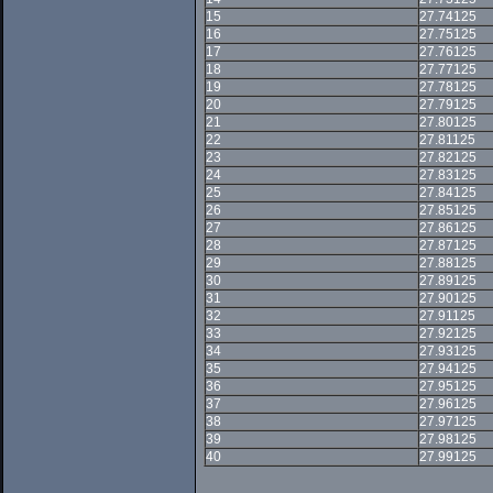
15
27.74125
16
27.75125
17
27.76125
18
27.77125
19
27.78125
20
27.79125
21
27.80125
22
27.81125
23
27.82125
24
27.83125
25
27.84125
26
27.85125
27
27.86125
28
27.87125
29
27.88125
30
27.89125
31
27.90125
32
27.91125
33
27.92125
34
27.93125
35
27.94125
36
27.95125
37
27.96125
38
27.97125
39
27.98125
40
27.99125