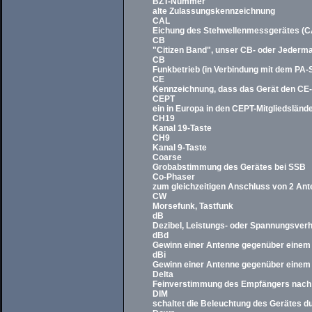
BZT-Nummer
alte Zulassungskennzeichnung
CAL
Eichung des Stehwellenmessgerätes (CA
CB
"Citizen Band", unser CB- oder Jederm
CB
Funkbetrieb (in Verbindung mit dem PA-S
CE
Kennzeichnung, dass das Gerät den CE-R
CEPT
ein in Europa in den CEPT-Mitgliedslän
CH19
Kanal 19-Taste
CH9
Kanal 9-Taste
Coarse
Grobabstimmung des Gerätes bei SSB
Co-Phaser
zum gleichzeitigen Anschluss von 2 Ant
CW
Morsefunk, Tastfunk
dB
Dezibel, Leistungs- oder Spannungsverh
dBd
Gewinn einer Antenne gegenüber einem 
dBi
Gewinn einer Antenne gegenüber einem 
Delta
Feinverstimmung des Empfängers nach 
DIM
schaltet die Beleuchtung des Gerätes d