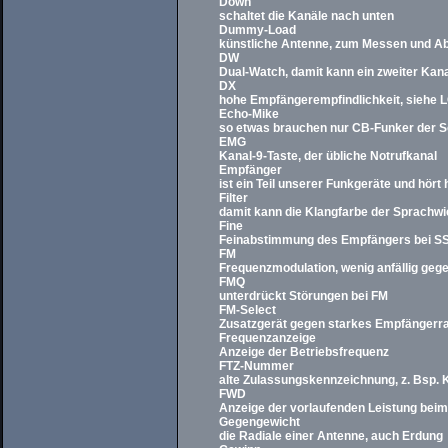
Down
schaltet die Kanäle nach unten
Dummy-Load
künstliche Antenne, zum Messen und Ab
DW
Dual-Watch, damit kann ein zweiter Kan
DX
hohe Empfängerempfindlichkeit, siehe 
Echo-Mike
so etwas brauchen nur CB-Funker der So
EMG
Kanal-9-Taste, der übliche Notrufkanal
Empfänger
ist ein Teil unserer Funkgeräte und hört 
Filter
damit kann die Klangfarbe der Sprachw
Fine
Feinabstimmung des Empfängers bei S
FM
Frequenzmodulation, wenig anfällig gege
FMQ
unterdrückt Störungen bei FM
FM-Select
Zusatzgerät gegen starkes Empfängerr
Frequenzanzeige
Anzeige der Betriebsfrequenz
FTZ-Nummer
alte Zulassungskennzeichnung, z. Bsp. 
FWD
Anzeige der vorlaufenden Leistung bei
Gegengewicht
die Radiale einer Antenne, auch Erdung