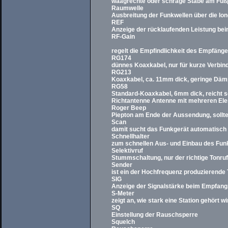
waagrechte oder schräge Stäbe am Fuß
Raumwelle
Ausbreitung der Funkwellen über die Io
REF
Anzeige der rücklaufenden Leistung be
RF-Gain
regelt die Empfindlichkeit des Empfänge
RG174
dünnes Koaxkabel, nur für kurze Verbi
RG213
Koaxkabel, ca. 11mm dick, geringe Däm
RG58
Standard-Koaxkabel, 6mm dick, reicht s
Richtantenne Antenne mit mehreren Elem
Roger Beep
Piepton am Ende der Aussendung, sollte
Scan
damit sucht das Funkgerät automatisch
Schnellhalter
zum schnellen Aus- und Einbau des Fun
Selektivruf
Stummschaltung, nur der richtige Tonru
Sender
ist ein der Hochfrequenz produzierende 
SIG
Anzeige der Signalstärke beim Empfang
S-Meter
zeigt an, wie stark eine Station gehört wir
SQ
Einstellung der Rauschsperre
Squelch