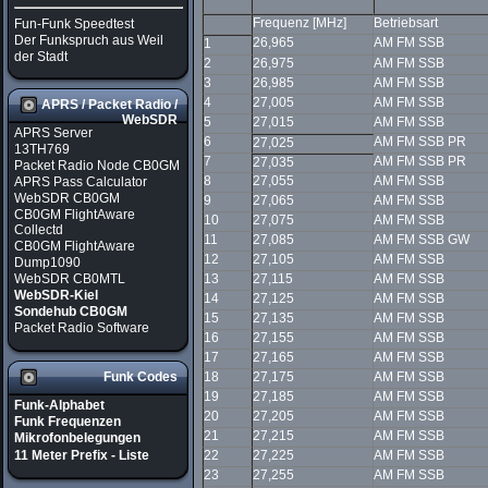
Frequenz [MHz]
Betriebsart
Fun-Funk Speedtest
Der Funkspruch aus Weil
26,965
AM FM SSB
1
der Stadt
2
26,975
AM FM SSB
3
26,985
AM FM SSB
4
27,005
AM FM SSB
APRS / Packet Radio /
WebSDR
5
27,015
AM FM SSB
APRS Server
6
AM FM SSB PR
27,025
13TH769
7
AM FM SSB PR
27,035
Packet Radio Node CB0GM
8
27,055
AM FM SSB
APRS Pass Calculator
WebSDR CB0GM
9
27,065
AM FM SSB
CB0GM FlightAware
10
27,075
AM FM SSB
Collectd
11
27,085
AM FM SSB GW
CB0GM FlightAware
12
27,105
AM FM SSB
Dump1090
WebSDR CB0MTL
13
27,115
AM FM SSB
WebSDR-Kiel
14
27,125
AM FM SSB
Sondehub CB0GM
15
27,135
AM FM SSB
Packet Radio Software
16
27,155
AM FM SSB
17
27,165
AM FM SSB
Funk Codes
18
27,175
AM FM SSB
19
27,185
AM FM SSB
Funk-Alphabet
20
27,205
AM FM SSB
Funk Frequenzen
21
27,215
AM FM SSB
Mikrofonbelegungen
11 Meter Prefix - Liste
22
27,225
AM FM SSB
23
27,255
AM FM SSB