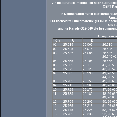
"An dieser Stelle möchte ich noch audrückli
CEPT-Kan
in Deutschland) nur in bestimmten Länd
Amate
Für lizensierte Funkamateure gilt in Deutsch
CB-F
und für Kanäle G12-J40 die bestimmun
Frequency 
Ch.
A
B
01
25.615
26.065
26.515
02
25.625
26.075
26.525
03
25.635
26.085
26.535
26.545 +1
04
25.655
26.105
26.555
05
25.665
26.115
41, 26.56
06
25.675
26.125
42, 26.57
07
25.685
26.135
43, 26.58
44, 26.59
08
25.705
26.155
45, 26.60
09
25.715
26.165
46, 26.61
10
25.725
26.175
47, 26.62
11
25.735
26.185
48, 26.63
49, 26.64
12
25.755
26.205
50, 26.65
13
25.765
26.215
51, 26.66
14
25.775
26.225
52, 26.67
15
25.785
26.235
53, 26.68