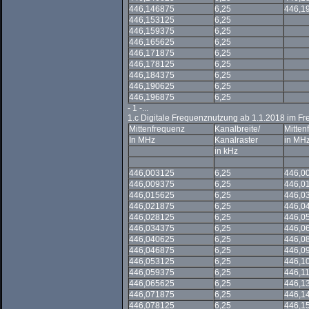
446,146875
6,25
446,1
446,153125
6,25
446,159375
6,25
446,165625
6,25
446,171875
6,25
446,178125
6,25
446,184375
6,25
446,190625
6,25
446,196875
6,25
- 1 -
...
1.c Digitale Frequenznutzung ab 1.1.2018 im F
Mittenfrequenz
Kanalbreite/
Mitten
In MHz
Kanalraster
in MH
in kHz
446,003125
6,25
446,0
446,009375
6,25
446,0
446,015625
6,25
446,0
446,021875
6,25
446,0
446,028125
6,25
446,0
446,034375
6,25
446,0
446,040625
6,25
446,0
446,046875
6,25
446,0
446,053125
6,25
446,1
446,059375
6,25
446,1
446,065625
6,25
446,1
446,071875
6,25
446,1
446,078125
6,25
446,1