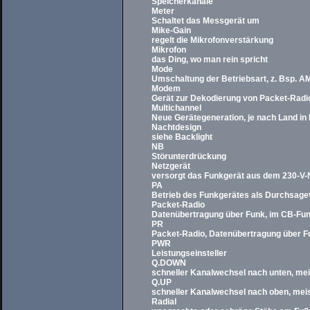
Speicherkanäle
Meter
Schaltet das Messgerät um
Mike-Gain
regelt die Mikrofonverstärkung
Mikrofon
das Ding, wo man rein spricht
Mode
Umschaltung der Betriebsart, z. Bsp. A
Modem
Gerät zur Dekodierung von Packet-Radi
Multichannel
Neue Gerätegeneration, je nach Land in
Nachtdesign
siehe Backlight
NB
Störunterdrückung
Netzgerät
versorgt das Funkgerät aus dem 230-V-N
PA
Betrieb des Funkgerätes als Durchsage
Packet-Radio
Datenübertragung über Funk, im CB-Fun
PR
Packet-Radio, Datenübertragung über F
PWR
Leistungseinsteller
Q.DOWN
schneller Kanalwechsel nach unten, mei
Q.UP
schneller Kanalwechsel nach oben, meis
Radial