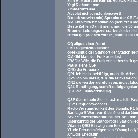
zum Beispiel zum Betrieb von CB-Funk,
Yagi Richtantenne
Zimmerantenne
Absolut nicht empfehlenswert!
Die (oft verwirrende) Sprache der CB Fu
AM Amplitudenmodulation (benutzen meis
Beste Zahlen Damit meint man die 55 un
Brenner Leistungsverstärker, leider nich
Break gesprochen “bräk”, damit klinkt m
CQ allgemeiner Anruf
FM Frequenzmodulation
oberkünftig der Standort der Station lieg
OM Old Man, der Funker selbst
OW Old Wife, die Funkerin scherzhaft g
Paula siehe QSP
QRG die Frequenz
QRL ich bin beschäftigt, auch die Arbeit
QRV ich bin bereit, d. h. die Funkstation i
QRZ sie werden gerufen von, meist fälsc
QSL Bestätigung, auch Bestätigungskart
QSO die Funkverbindung
QSP übermitteln Sie, “mach mal die Pau
QSY Frequenzwechsel
Radio Verständlichkeit des Signals, R1 b
Santiago S-Wert von 0 bis 9, und darüber
SWR Stehwellenverhältnis der Antenne
unterkünftig der Standort der Station lieg
Vitamin-QSO Bin weg zum Essen
YL die Freundin (eigentlich “Young Lady”
XYL die Ehegattin