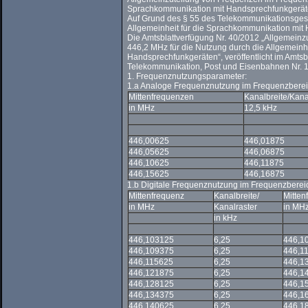
Sprachkommunikation mit Handsprechfunkgerä
Auf Grund des § 55 des Telekommunikationsges
Allgemeinheit für die Sprachkommunikation mit 
Die Amtsblattverfügung Nr. 40/2012 „Allgemein
446,2 MHz für die Nutzung durch die Allgemein
Handsprechfunkgeräten“, veröffentlicht im Amtsbl
Telekommunikation, Post und Eisenbahnen Nr. 1
1. Frequenznutzungsparameter:
1.a Analoge Frequenznutzung im Frequenzberei
Mittenfrequenzen
Kanalbreite/Kana
in MHz
12,5 kHz
446,00625
446,01875
446,05625
446,06875
446,10625
446,11875
446,15625
446,16875
1.b Digitale Frequenznutzung im Frequenzberei
Mittenfrequenz
Kanalbreite/
Mitten
in MHz
Kanalraster
in MH
in kHz
446,103125
6,25
446,1
446,109375
6,25
446,1
446,115625
6,25
446,1
446,121875
6,25
446,1
446,128125
6,25
446,1
446,134375
6,25
446,1
446,140625
6,25
446,1