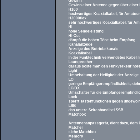
Gewinn
Gewinn einer Antenne gegen über einer
H100
hochwertiges Koaxialkabel, für Amateu
H2000flex
sehr hochwertiges Koaxialkabel, für A
HI
hohe Sendeleistung
HI-Cut
dämpft die hohen Töne beim Empfang
Kanalanzeige
Anzeige des Betriebskanals
Koaxialkabel
In der Funktechnik verwendetes Kabel m
Lautsprecher
daraus sollte man den Funkverkehr hör
Light
Umschaltung der Helligkeit der Anzeige
LO
geringe Empfängerempfindlichkeit, sieh
LO/DX
Umschalter für die Empfängerempfindlich
Lock
sperrt Tastenfunktionen gegen ungewol
LSB
das untere Seitenband bei SSB
Matchbox
Antennenanpassgerät, dient dazu, dem 
Matcher
siehe Matchbox
Memory