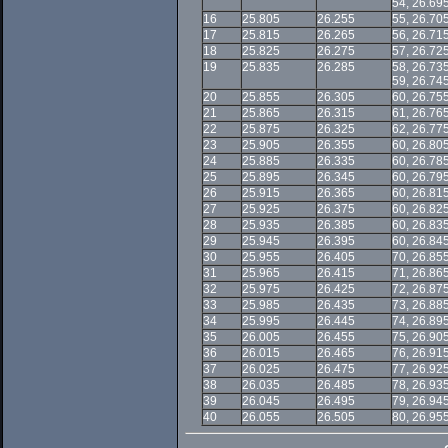
54, 26.69
16
25.805
26.255
55, 26.70
17
25.815
26.265
56, 26.71
18
25.825
26.275
57, 26.72
19
25.835
26.285
58, 26.73
59, 26.74
20
25.855
26.305
60, 26.75
21
25.865
26.315
61, 26.76
22
25.875
26.325
62, 26.77
23
25.905
26.355
60, 26.80
24
25.885
26.335
60, 26.78
25
25.895
26.345
60, 26.79
26
25.915
26.365
60, 26.81
27
25.925
26.375
60, 26.82
28
25.935
26.385
60, 26.83
29
25.945
26.395
60, 26.84
30
25.955
26.405
70, 26.85
31
25.965
26.415
71, 26.86
32
25.975
26.425
72, 26.87
33
25.985
26.435
73, 26.88
34
25.995
26.445
74, 26.89
35
26.005
26.455
75, 26.90
36
26.015
26.465
76, 26.91
37
26.025
26.475
77, 26.92
38
26.035
26.485
78, 26.93
39
26.045
26.495
79, 26.94
40
26.055
26.505
80, 26.95