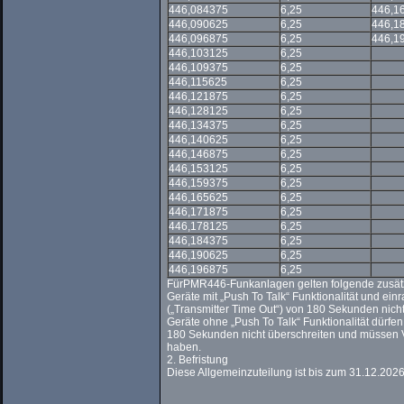
446,084375
6,25
446,1
446,090625
6,25
446,1
446,096875
6,25
446,1
446,103125
6,25
446,109375
6,25
446,115625
6,25
446,121875
6,25
446,128125
6,25
446,134375
6,25
446,140625
6,25
446,146875
6,25
446,153125
6,25
446,159375
6,25
446,165625
6,25
446,171875
6,25
446,178125
6,25
446,184375
6,25
446,190625
6,25
446,196875
6,25
Für
PMR446-Funkanlagen
gelten folgende zusä
Geräte mit „Push To Talk“ Funktionalität und ei
(„Transmitter Time Out“) von 180 Sekunden nicht
Geräte ohne „Push To Talk“ Funktionalität dürfe
180 Sekunden nicht überschreiten und müssen V
haben.
2. Befristung
Diese Allgemeinzuteilung ist bis zum 31.12.2026 