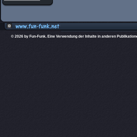
© 2026 by Fun-Funk. Eine Verwendung der Inhalte in anderen Publikation
Diese Website
PHPKIT ist eine einget