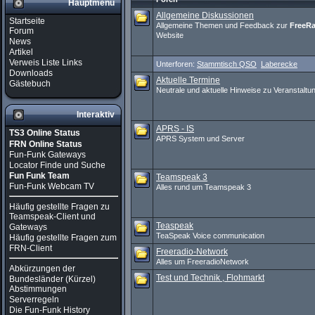
Hauptmenü
Allgemeine Diskussionen
Startseite
Allgemeine Themen und Feedback zur
FreeR
Forum
Website
News
Artikel
Verweis Liste Links
Unterforen:
Stammtisch QSO
Laberecke
Downloads
Aktuelle Termine
Gästebuch
Neutrale und aktuelle Hinweise zu Veranstaltu
Interaktiv
APRS - IS
TS3 Online Status
APRS System und Server
FRN Online Status
Fun-Funk Gateways
Locator Finde und Suche
Fun Funk Team
Teamspeak 3
Fun-Funk Webcam TV
Alles rund um Teamspeak 3
Häufig gestellte Fragen zu
Teamspeak-Client und
Teaspeak
Gateways
TeaSpeak Voice communication
Häufig gestellte Fragen zum
FRN-Client
Freeradio-Network
Alles um FreeradioNetwork
Abkürzungen der
Test und Technik , Flohmarkt
Bundesländer (Kürzel)
Abstimmungen
Serverregeln
Die Fun-Funk History