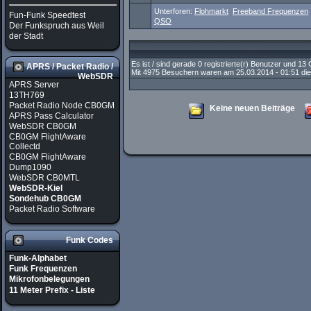
Unterforen:
Flohmarkt
Freeband Frequenzen
Fun-Funk Speedtest
QSO
Der Funkspruch aus Weil
der Stadt
Es ist / sind gerade 0 registrierte(r) Benutzer und 1
APRS / Packet Radio /
Mit 4975 Besuchern waren am 25.03.2014 - 01:51 die 
WebSDR
APRS Server
13TH769
Packet Radio Node CB0GM
Keine neuen Beiträge
APRS Pass Calculator
WebSDR CB0GM
CB0GM FlightAware
Collectd
CB0GM FlightAware
Dump1090
WebSDR CB0MTL
WebSDR-Kiel
Sondehub CB0GM
Packet Radio Software
Funk Codes
Funk-Alphabet
Funk Frequenzen
Mikrofonbelegungen
11 Meter Prefix - Liste