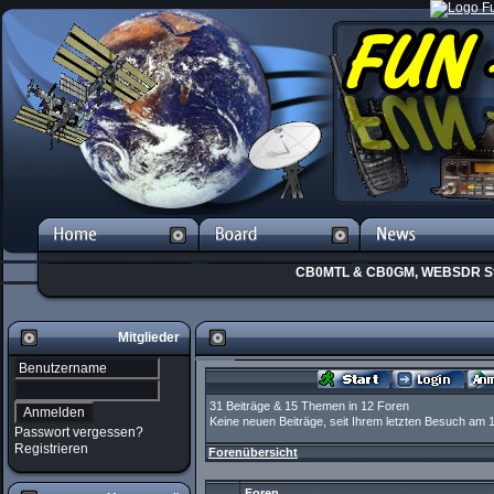
CB0MTL & CB0GM, WEBSDR St
Mitglieder
31 Beiträge & 15 Themen in 12 Foren
Keine neuen Beiträge, seit Ihrem letzten Besuch am 1
Passwort vergessen?
Registrieren
Forenübersicht
Foren