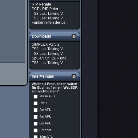
.
RIP Renate
PCP / RIP Peter
TS3 Last Talking V...
TS3 Last Talking V...
Funkertreffen der Le..
Downloads
SIMPLEX V2.5.2
TS3 Last Talking V...
TS3 Last Talking V...
Spulen für T2LT- und..
TS3 Last Talking V...
Ihre Meinung
Welche 4 Frequenzen wären
für Euch auf einem WebSDR
am wichtigsten?
70cm AFU
PMR
2m AFU
4m AFU
6m AFU
Freenet
10m AFU