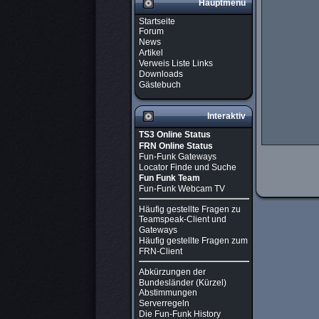
Hauptmenü
Startseite
Forum
News
Artikel
Verweis Liste Links
Downloads
Gästebuch
Interaktiv
TS3 Online Status
FRN Online Status
Fun-Funk Gateways
Locator Finde und Suche
Fun Funk Team
Fun-Funk Webcam TV
Häufig gestellte Fragen zu
Teamspeak-Client und
Gateways
Häufig gestellte Fragen zum
FRN-Client
Abkürzungen der
Bundesländer (Kürzel)
Abstimmungen
Serverregeln
Die Fun-Funk History