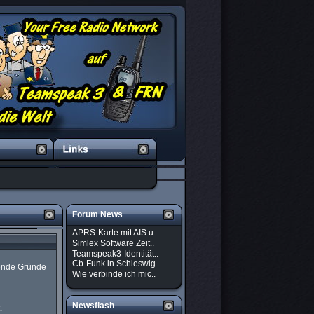
Forum News
APRS-Karte mit AIS u..
Simlex Software Zeit..
Teamspeak3-Identität..
Cb-Funk in Schleswig..
gende Gründe
Wie verbinde ich mic..
Newsflash
.