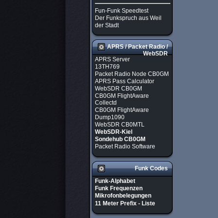
Fun-Funk Speedtest
Der Funkspruch aus Weil
der Stadt
APRS / Packet Radio /
WebSDR
APRS Server
13TH769
Packet Radio Node CB0GM
APRS Pass Calculator
WebSDR CB0GM
CB0GM FlightAware
Collectd
CB0GM FlightAware
Dump1090
WebSDR CB0MTL
WebSDR-Kiel
Sondehub CB0GM
Packet Radio Software
Funk Codes
Funk-Alphabet
Funk Frequenzen
Mikrofonbelegungen
11 Meter Prefix - Liste