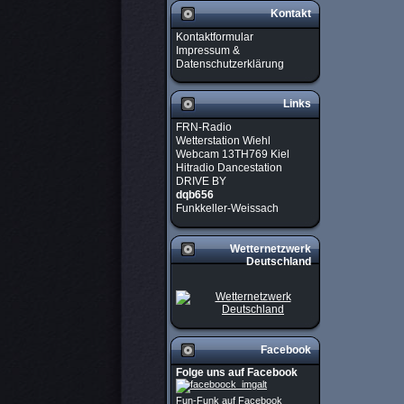
Kontakt
Kontaktformular
Impressum &
Datenschutzerklärung
Links
FRN-Radio
Wetterstation Wiehl
Webcam 13TH769 Kiel
Hitradio Dancestation
DRIVE BY
dqb656
Funkkeller-Weissach
Wetternetzwerk
Deutschland
Facebook
Folge uns auf Facebook
Fun-Funk auf Facebook