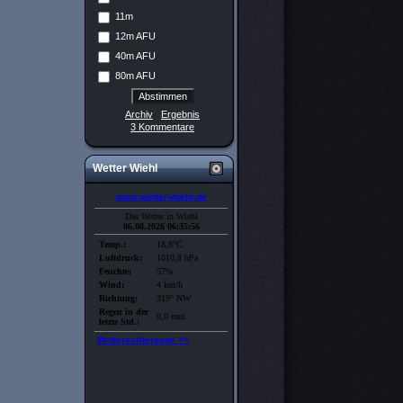
11m
12m AFU
40m AFU
80m AFU
Archiv
Ergebnis
3 Kommentare
Wetter Wiehl