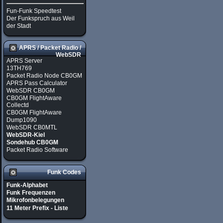
Fun-Funk Speedtest
Der Funkspruch aus Weil
der Stadt
APRS / Packet Radio /
WebSDR
APRS Server
13TH769
Packet Radio Node CB0GM
APRS Pass Calculator
WebSDR CB0GM
CB0GM FlightAware
Collectd
CB0GM FlightAware
Dump1090
WebSDR CB0MTL
WebSDR-Kiel
Sondehub CB0GM
Packet Radio Software
Funk Codes
Funk-Alphabet
Funk Frequenzen
Mikrofonbelegungen
11 Meter Prefix - Liste