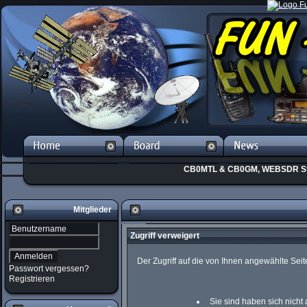
CB0MTL & CB0GM, WEBSDR St
Mitglieder
Zugriff verweigert
Der Zugriff auf die von Ihnen angewählte Se
Passwort vergessen?
Registrieren
Sie sind haben sich nicht 