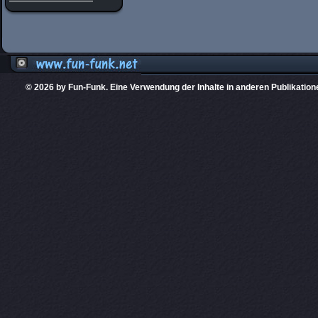
© 2026 by Fun-Funk. Eine Verwendung der Inhalte in anderen Publikation
Diese Website
PHPKIT ist eine einget