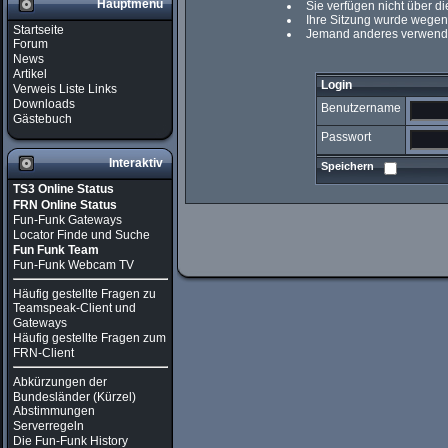
Hauptmenü
Sie verfügen nicht über d
Ihre Sitzung wurde wegen 
Startseite
Jemand anderes verwendet
Forum
News
Artikel
Login
Verweis Liste Links
Downloads
Benutzername
Gästebuch
Passwort
Interaktiv
Speichern
TS3 Online Status
FRN Online Status
Fun-Funk Gateways
Locator Finde und Suche
Fun Funk Team
Fun-Funk Webcam TV
Häufig gestellte Fragen zu
Teamspeak-Client und
Gateways
Häufig gestellte Fragen zum
FRN-Client
Abkürzungen der
Bundesländer (Kürzel)
Abstimmungen
Serverregeln
Die Fun-Funk History