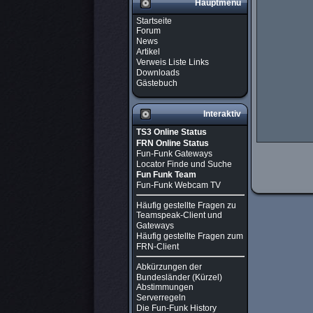
Hauptmenü
Startseite
Forum
News
Artikel
Verweis Liste Links
Downloads
Gästebuch
Interaktiv
TS3 Online Status
FRN Online Status
Fun-Funk Gateways
Locator Finde und Suche
Fun Funk Team
Fun-Funk Webcam TV
Häufig gestellte Fragen zu
Teamspeak-Client und
Gateways
Häufig gestellte Fragen zum
FRN-Client
Abkürzungen der
Bundesländer (Kürzel)
Abstimmungen
Serverregeln
Die Fun-Funk History