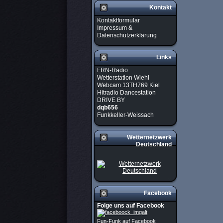
Kontakt
Kontaktformular
Impressum &
Datenschutzerklärung
Links
FRN-Radio
Wetterstation Wiehl
Webcam 13TH769 Kiel
Hitradio Dancestation
DRIVE BY
dqb656
Funkkeller-Weissach
Wetternetzwerk
Deutschland
Facebook
Folge uns auf Facebook
Fun-Funk auf Facebook