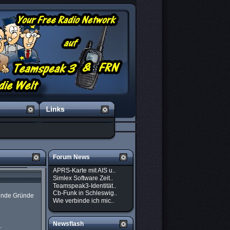
Forum News
APRS-Karte mit AIS u..
Simlex Software Zeit..
Teamspeak3-Identität..
Cb-Funk in Schleswig..
gende Gründe
Wie verbinde ich mic..
Newsflash
.