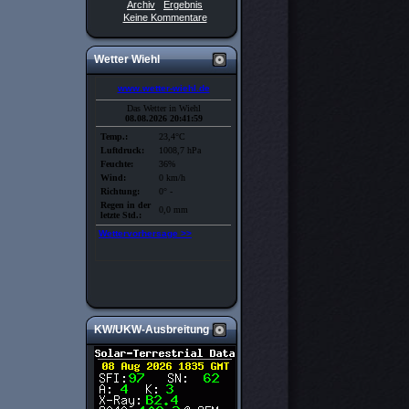
Archiv
Ergebnis
Keine Kommentare
Wetter Wiehl
KW/UKW-Ausbreitung