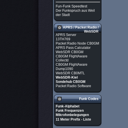
Fun-Funk Speedtest
Der Funkspruch aus Weil
der Stadt
APRS / Packet Radio /
WebSDR
APRS Server
13TH769
Packet Radio Node CB0GM
APRS Pass Calculator
WebSDR CB0GM
CB0GM FlightAware
Collectd
CB0GM FlightAware
Dump1090
WebSDR CB0MTL
WebSDR-Kiel
Sondehub CB0GM
Packet Radio Software
Funk Codes
Funk-Alphabet
Funk Frequenzen
Mikrofonbelegungen
11 Meter Prefix - Liste