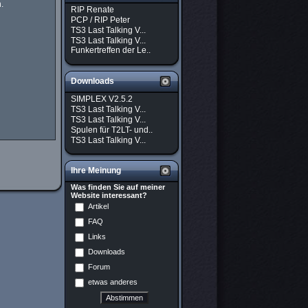
.
RIP Renate
PCP / RIP Peter
TS3 Last Talking V...
TS3 Last Talking V...
Funkertreffen der Le..
Downloads
SIMPLEX V2.5.2
TS3 Last Talking V...
TS3 Last Talking V...
Spulen für T2LT- und..
TS3 Last Talking V...
Ihre Meinung
Was finden Sie auf meiner
Website interessant?
Artikel
FAQ
Links
Downloads
Forum
etwas anderes