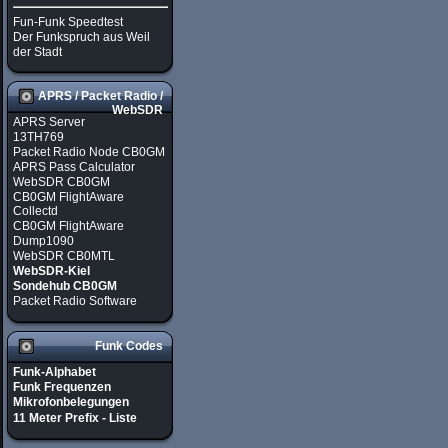
Fun-Funk Speedtest
Der Funkspruch aus Weil
der Stadt
APRS / Packet Radio /
WebSDR
APRS Server
13TH769
Packet Radio Node CB0GM
APRS Pass Calculator
WebSDR CB0GM
CB0GM FlightAware
Collectd
CB0GM FlightAware
Dump1090
WebSDR CB0MTL
WebSDR-Kiel
Sondehub CB0GM
Packet Radio Software
Funk Codes
Funk-Alphabet
Funk Frequenzen
Mikrofonbelegungen
11 Meter Prefix - Liste