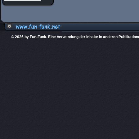
© 2026 by Fun-Funk. Eine Verwendung der Inhalte in anderen Publikation
Diese Website
PHPKIT ist eine einget