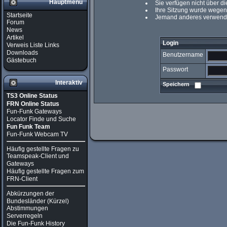
Hauptmenü
Sie verfügen nicht über d
Ihre Sitzung wurde wegen 
Startseite
Jemand anderes verwendet
Forum
News
Artikel
Login
Verweis Liste Links
Downloads
Benutzername
Gästebuch
Passwort
Interaktiv
Speichern
TS3 Online Status
FRN Online Status
Fun-Funk Gateways
Locator Finde und Suche
Fun Funk Team
Fun-Funk Webcam TV
Häufig gestellte Fragen zu
Teamspeak-Client und
Gateways
Häufig gestellte Fragen zum
FRN-Client
Abkürzungen der
Bundesländer (Kürzel)
Abstimmungen
Serverregeln
Die Fun-Funk History