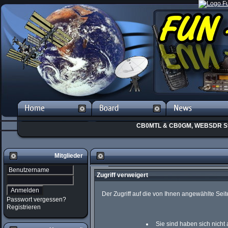
CB0MTL & CB0GM, WEBSDR St
Mitglieder
Zugriff verweigert
Der Zugriff auf die von Ihnen angewählte Se
Passwort vergessen?
Registrieren
Sie sind haben sich nicht 