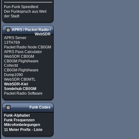
Fun-Funk Speedtest
Der Funkspruch aus Weil
der Stadt
APRS / Packet Radio /
WebSDR
APRS Server
13TH769
Packet Radio Node CB0GM
APRS Pass Calculator
WebSDR CB0GM
CB0GM FlightAware
Collectd
CB0GM FlightAware
Dump1090
WebSDR CB0MTL
WebSDR-Kiel
Sondehub CB0GM
Packet Radio Software
Funk Codes
Funk-Alphabet
Funk Frequenzen
Mikrofonbelegungen
11 Meter Prefix - Liste