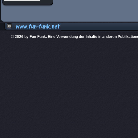
© 2026 by Fun-Funk. Eine Verwendung der Inhalte in anderen Publikation
Diese Website
PHPKIT ist eine einget