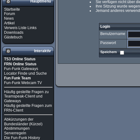
Hauptmenü
Sie verfügen nicht über d
Ihre Sitzung wurde wegen 
Startseite
Jemand anderes verwendet
Forum
News
Artikel
Login
Verweis Liste Links
Downloads
Benutzername
Gästebuch
Passwort
Interaktiv
Speichern
TS3 Online Status
FRN Online Status
Fun-Funk Gateways
Locator Finde und Suche
Fun Funk Team
Fun-Funk Webcam TV
Häufig gestellte Fragen zu
Teamspeak-Client und
Gateways
Häufig gestellte Fragen zum
FRN-Client
Abkürzungen der
Bundesländer (Kürzel)
Abstimmungen
Serverregeln
Die Fun-Funk History