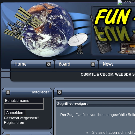
CB0MTL & CB0GM, WEBSDR St
Mitglieder
Zugriff verweigert
Der Zugriff auf die von Ihnen angewählte Se
Passwort vergessen?
Registrieren
Sie sind haben sich nicht 