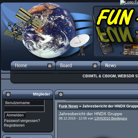
CB0MTL & CB0GM, WEBSDR St
Mitglieder
Funk News
» Jahresbericht der HNDX Grupp
Jahresbericht der HNDX Gruppe
08.12.2019 - 12:05 von
13HN3010 Beetlejuice
Passwort vergessen?
Registrieren