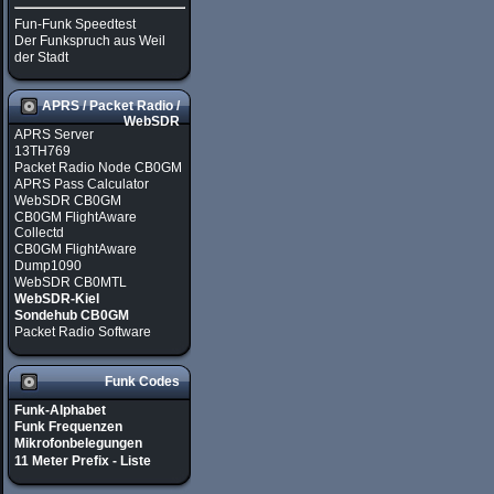
Fun-Funk Speedtest
Der Funkspruch aus Weil
der Stadt
APRS / Packet Radio /
WebSDR
APRS Server
13TH769
Packet Radio Node CB0GM
APRS Pass Calculator
WebSDR CB0GM
CB0GM FlightAware
Collectd
CB0GM FlightAware
Dump1090
WebSDR CB0MTL
WebSDR-Kiel
Sondehub CB0GM
Packet Radio Software
Funk Codes
Funk-Alphabet
Funk Frequenzen
Mikrofonbelegungen
11 Meter Prefix - Liste