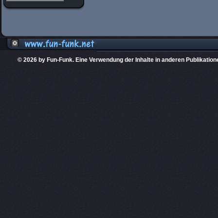
© 2026 by Fun-Funk. Eine Verwendung der Inhalte in anderen Publikation
Diese Website
PHPKIT ist eine einget