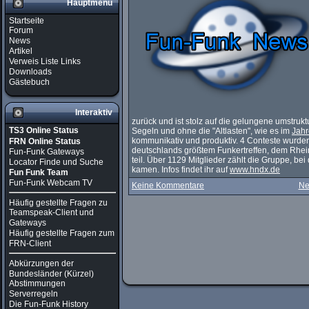
Hauptmenü
Startseite
Forum
News
Artikel
Verweis Liste Links
Downloads
Gästebuch
Interaktiv
zurück und ist stolz auf die gelungene umstrukt
TS3 Online Status
Segeln und ohne die "Altlasten", wie es im
Jahr
kommunikativ und produktiv. 4 Conteste wurden
FRN Online Status
deutschlands größtem Funkertreffen, dem Rhe
Fun-Funk Gateways
teil. Über 1129 Mitglieder zählt die Gruppe, be
Locator Finde und Suche
kamen. Infos findet ihr auf
www.hndx.de
Fun Funk Team
Fun-Funk Webcam TV
Keine Kommentare
Ne
Häufig gestellte Fragen zu
Teamspeak-Client und
Gateways
Häufig gestellte Fragen zum
FRN-Client
Abkürzungen der
Bundesländer (Kürzel)
Abstimmungen
Serverregeln
Die Fun-Funk History