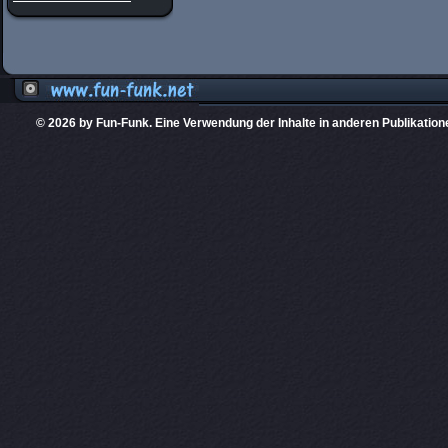
© 2026 by Fun-Funk. Eine Verwendung der Inhalte in anderen Publikation
Diese Website
PHPKIT ist eine einget