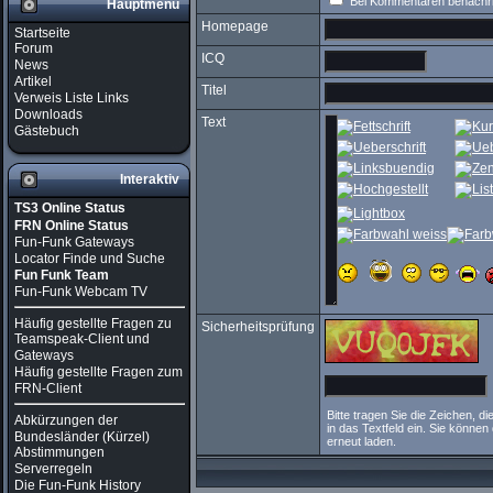
Bei Kommentaren benachri
Hauptmenü
Homepage
Startseite
Forum
ICQ
News
Artikel
Titel
Verweis Liste Links
Downloads
Text
Gästebuch
Interaktiv
TS3 Online Status
FRN Online Status
Fun-Funk Gateways
Locator Finde und Suche
Fun Funk Team
Fun-Funk Webcam TV
Häufig gestellte Fragen zu
Sicherheitsprüfung
Teamspeak-Client und
Gateways
Häufig gestellte Fragen zum
FRN-Client
Bitte tragen Sie die Zeichen, di
Abkürzungen der
in das Textfeld ein. Sie können
Bundesländer (Kürzel)
erneut laden.
Abstimmungen
Serverregeln
Die Fun-Funk History