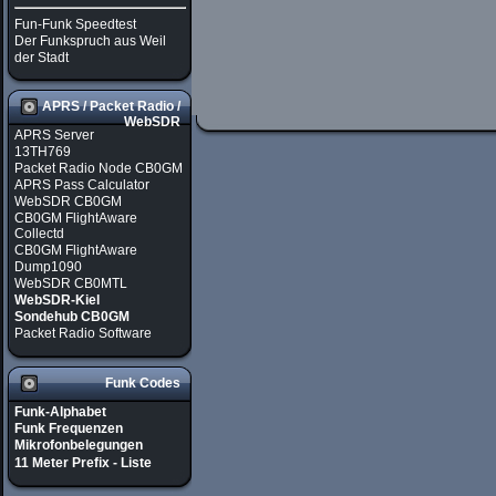
Fun-Funk Speedtest
Der Funkspruch aus Weil
der Stadt
APRS / Packet Radio /
WebSDR
APRS Server
13TH769
Packet Radio Node CB0GM
APRS Pass Calculator
WebSDR CB0GM
CB0GM FlightAware
Collectd
CB0GM FlightAware
Dump1090
WebSDR CB0MTL
WebSDR-Kiel
Sondehub CB0GM
Packet Radio Software
Funk Codes
Funk-Alphabet
Funk Frequenzen
Mikrofonbelegungen
11 Meter Prefix - Liste