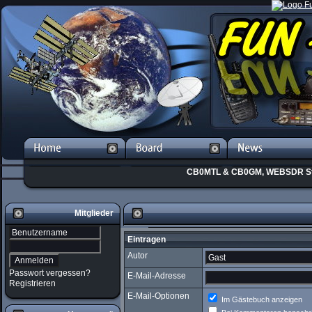
CB0MTL & CB0GM, WEBSDR St
Mitglieder
Eintragen
Autor
Passwort vergessen?
E-Mail-Adresse
Registrieren
E-Mail-Optionen
Im Gästebuch anzeigen