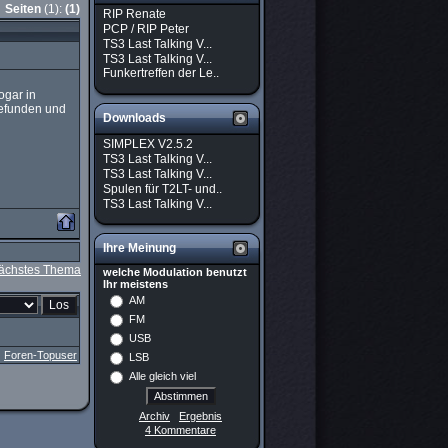
Seiten
(1):
(1)
RIP Renate
PCP / RIP Peter
TS3 Last Talking V...
TS3 Last Talking V...
Funkertreffen der Le..
ogar in
gefunden und
Downloads
SIMPLEX V2.5.2
TS3 Last Talking V...
TS3 Last Talking V...
Spulen für T2LT- und..
TS3 Last Talking V...
Ihre Meinung
ächstes Thema
welche Modulation benutzt
Ihr meistens
AM
FM
USB
|
Foren-Topuser
LSB
Alle gleich viel
Archiv
Ergebnis
4 Kommentare