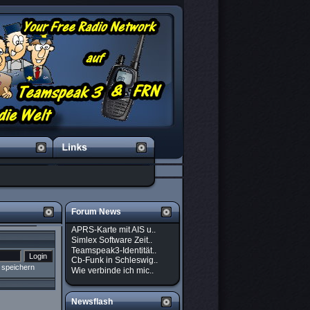
Forum News
APRS-Karte mit AIS u..
Simlex Software Zeit..
Teamspeak3-Identität..
Cb-Funk in Schleswig..
 speichern
Wie verbinde ich mic..
Newsflash