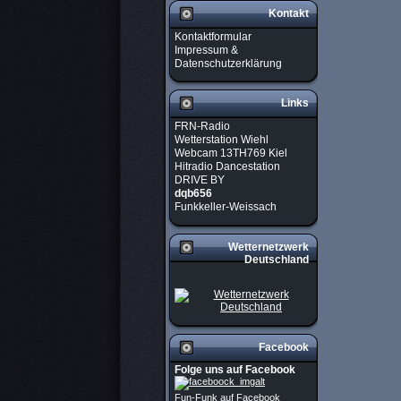
Kontakt
Kontaktformular
Impressum &
Datenschutzerklärung
Links
FRN-Radio
Wetterstation Wiehl
Webcam 13TH769 Kiel
Hitradio Dancestation
DRIVE BY
dqb656
Funkkeller-Weissach
Wetternetzwerk
Deutschland
Facebook
Folge uns auf Facebook
Fun-Funk auf Facebook