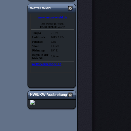
Wetter Wiehl
KW/UKW-Ausbreitung