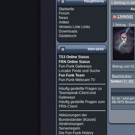
Hauptmenü
1 Beitrag in d
Startseite
Au
Forum
13HN582
News
Artikel
1 Beitrag - Ein
Verweis Liste Links
Downloads
Gästebuch
Interaktiv
TS3 Online Status
FRN Online Status
Fun-Funk Gateways
Beitrag vom 01
Locator Finde und Suche
Fun Funk Team
-
Baumstruktur
Fun-Funk Webcam TV
Seiten
(1):
(1)
Häufig gestellte Fragen zu
Teamspeak-Client und
Gateways
Es ist / sind g
Häufig gestellte Fragen zum
Mit 4975 Besuch
FRN-Client
Abkürzungen der
Bundesländer (Kürzel)
Abstimmungen
Serverregeln
Die Fun-Funk History