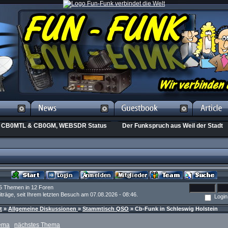
CB0MTL & CB0GM, WEBSDR Status
Der Funkspruch aus Weil der Stadt
15 Themen in 12 Foren
träge, seit Ihrem letzten Besuch am 07.08.2026 - 08:46.
Login
t
»
Allgemeine Diskussionen
»
Stammtisch QSO
» Cb-Funk in Schleswig Holstein
hema
nächstes Thema