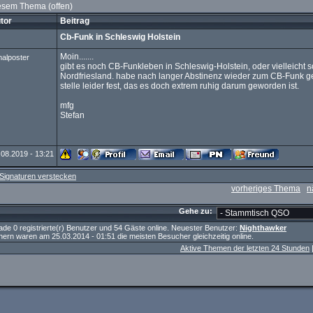
iesem Thema (offen)
tor
Beitrag
Cb-Funk in Schleswig Holstein
Moin.......
malposter
gibt es noch CB-Funkleben in Schleswig-Holstein, oder vielleicht s
Nordfriesland. habe nach langer Abstinenz wieder zum CB-Funk 
stelle leider fest, das es doch extrem ruhig darum geworden ist.
mfg
Stefan
.08.2019 - 13:21
Signaturen verstecken
vorheriges Thema
n
Gehe zu:
erade 0 registrierte(r) Benutzer und 54 Gäste online. Neuester Benutzer:
Nighthawker
ern waren am 25.03.2014 - 01:51 die meisten Besucher gleichzeitig online.
Aktive Themen der letzten 24 Stunden