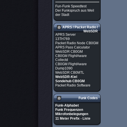
Fun-Funk Speedtest
Der Funkspruch aus Weil
der Stadt
APRS / Packet Radio /
WebSDR
APRS Server
13TH769
Packet Radio Node CB0GM
APRS Pass Calculator
WebSDR CB0GM
CB0GM FlightAware
Collectd
CB0GM FlightAware
Dump1090
WebSDR CB0MTL
WebSDR-Kiel
Sondehub CB0GM
Packet Radio Software
Funk Codes
Funk-Alphabet
Funk Frequenzen
Mikrofonbelegungen
11 Meter Prefix - Liste