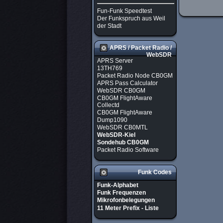
Fun-Funk Speedtest
Der Funkspruch aus Weil
der Stadt
APRS / Packet Radio /
WebSDR
APRS Server
13TH769
Packet Radio Node CB0GM
APRS Pass Calculator
WebSDR CB0GM
CB0GM FlightAware
Collectd
CB0GM FlightAware
Dump1090
WebSDR CB0MTL
WebSDR-Kiel
Sondehub CB0GM
Packet Radio Software
Funk Codes
Funk-Alphabet
Funk Frequenzen
Mikrofonbelegungen
11 Meter Prefix - Liste