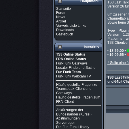
Hauptmenü
TS3 Last Talki
Version 26 fü
Startseite
Forum
um zu sehen w
News
Channeltab a
Artikel
Sowie beim S
Verweis Liste Links
Downloads
Type = Plugin
Gästebuch
Version = 1.2
Platforms = w
TS3 Clientver
Interaktiv
<18:59:00>
S
TS3 Online Status
<19:09:55>
S
FRN Online Status
!! Solte eine ä
Fun-Funk Gateways
Locator Finde und Suche
Fun Funk Team
Fun-Funk Webcam TV
TS3 Last Talk
und 64bit Cl
Häufig gestellte Fragen zu
Teamspeak-Client und
Gateways
Häufig gestellte Fragen zum
FRN-Client
Abkürzungen der
Bundesländer (Kürzel)
Abstimmungen
Serverregeln
Die Fun-Funk History