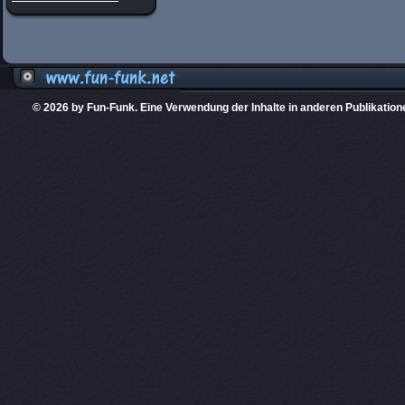
© 2026 by Fun-Funk. Eine Verwendung der Inhalte in anderen Publikation
Diese Website
PHPKIT ist eine einget