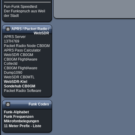
Fun-Funk Speedtest
Der Funkspruch aus Weil
der Stadt
APRS / Packet Radio /
WebSDR
APRS Server
13TH769
Packet Radio Node CB0GM
APRS Pass Calculator
WebSDR CB0GM
CB0GM FlightAware
Collectd
CB0GM FlightAware
Dump1090
WebSDR CB0MTL
WebSDR-Kiel
Sondehub CB0GM
Packet Radio Software
Funk Codes
Funk-Alphabet
Funk Frequenzen
Mikrofonbelegungen
11 Meter Prefix - Liste