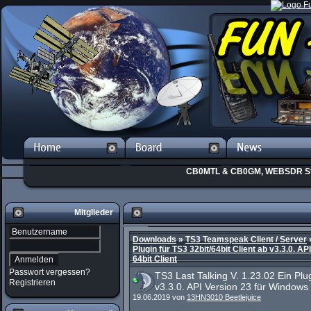
CB0MTL & CB0GM, WEBSDR St
Mitglieder
Downloads
»
TS3 Teamspeak Client / Server
Plugin für TS3 32bit/64bit Client ab v3.3.0. A
64bit Client
Passwort vergessen?
TS3 Last Talking V. 1.23.02 Ein Plug
Registrieren
v3.3.0. API Version 23 für Windows 
19.06.2019 von
13HN3010 Beetlejuice