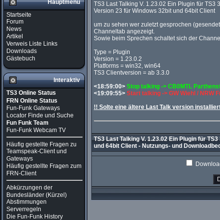
Hauptmenü
TS3 Last Talking V. 1.23.02 Ein Plugin für TS3 3
Version 23 für Windows 32bit und 64bit Client
Startseite
Forum
um zu sehen wer zuletzt gesprochen (gesendet) 
News
Channeltab angezeigt.
Artikel
Sowie beim Sprechen schaltet sich der Chann
Verweis Liste Links
Downloads
Type = Plugin
Gästebuch
Version = 1.23.0.2
Platforms = win32, win64
TS3 Clientversion = ab 3.3.0
Interaktiv
<18:59:00>
Stop talking -> CB0MTL Parthen
TS3 Online Status
<19:09:55>
Start talking -> GW Wiehl / NRW 
FRN Online Status
!! Solte eine ältere Last Talk version installier
Fun-Funk Gateways
Locator Finde und Suche
Fun Funk Team
Fun-Funk Webcam TV
TS3 Last Talking V. 1.23.02 Ein Plugin für TS3
Häufig gestellte Fragen zu
und 64bit Client - Nutzungs- und Downloadb
Teamspeak-Client und
Gateways
Download
Häufig gestellte Fragen zum
FRN-Client
Abkürzungen der
Bundesländer (Kürzel)
Abstimmungen
Serverregeln
Die Fun-Funk History