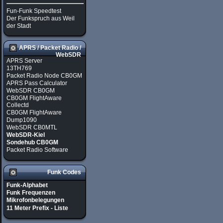
Fun-Funk Speedtest
Der Funkspruch aus Weil
der Stadt
APRS / Packet Radio /
WebSDR
APRS Server
13TH769
Packet Radio Node CB0GM
APRS Pass Calculator
WebSDR CB0GM
CB0GM FlightAware
Collectd
CB0GM FlightAware
Dump1090
WebSDR CB0MTL
WebSDR-Kiel
Sondehub CB0GM
Packet Radio Software
Funk Codes
Funk-Alphabet
Funk Frequenzen
Mikrofonbelegungen
11 Meter Prefix - Liste