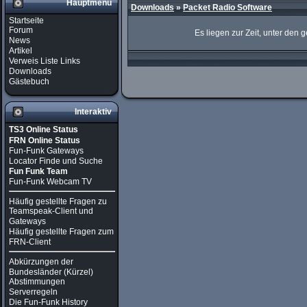
Hauptmenü
Downloads
»
Packet Radio Software
Startseite
Forum
Es liegen zur Zeit, unter den
News
Artikel
Verweis Liste Links
Downloads
Gästebuch
Interaktiv
TS3 Online Status
FRN Online Status
Fun-Funk Gateways
Locator Finde und Suche
Fun Funk Team
Fun-Funk Webcam TV
Häufig gestellte Fragen zu
Teamspeak-Client und
Gateways
Häufig gestellte Fragen zum
FRN-Client
Abkürzungen der
Bundesländer (Kürzel)
Abstimmungen
Serverregeln
Die Fun-Funk History