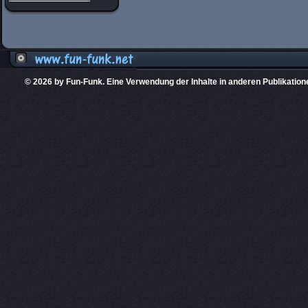
© 2026 by Fun-Funk. Eine Verwendung der Inhalte in anderen Publikation
Diese Website
PHPKIT ist eine einget