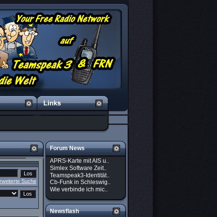
Forum News
APRS-Karte mit AIS u..
Simlex Software Zeit..
Teamspeak3-Identität..
rweiterte Suche
Cb-Funk in Schleswig..
Wie verbinde ich mic..
Newsflash