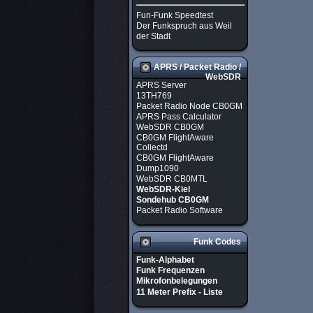
Fun-Funk Speedtest
Der Funkspruch aus Weil
der Stadt
APRS / Packet Radio /
WebSDR
APRS Server
13TH769
Packet Radio Node CB0GM
APRS Pass Calculator
WebSDR CB0GM
CB0GM FlightAware
Collectd
CB0GM FlightAware
Dump1090
WebSDR CB0MTL
WebSDR-Kiel
Sondehub CB0GM
Packet Radio Software
Funk Codes
Funk-Alphabet
Funk Frequenzen
Mikrofonbelegungen
11 Meter Prefix - Liste