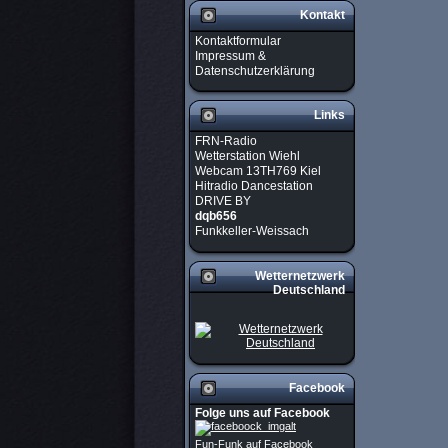
Kontakt
Kontaktformular
Impressum &
Datenschutzerklärung
Links
FRN-Radio
Wetterstation Wiehl
Webcam 13TH769 Kiel
Hitradio Dancestation
DRIVE BY
dqb656
Funkkeller-Weissach
Wetternetzwerk
Deutschland
Facebook
Folge uns auf Facebook
Fun-Funk auf Facebook