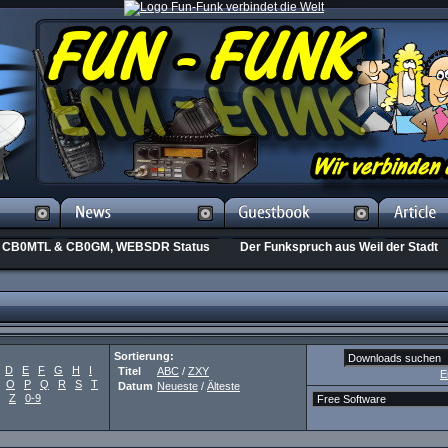
CB0MTL & CB0GM, WEBSDR Status
Der Funkspruch aus Weil der Stadt
Sortierung:
D
E
F
G
H
I
Titel
ABC
/
ZXY
E
O
P
Q
R
S
T
Datum
Neueste
/
Älteste
Z
0-9