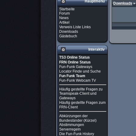
Hauptmenü
Downloads
Startseite
Forum
News
Artikel
Verweis Liste Links
Downloads
Gästebuch
Interaktiv
TS3 Online Status
FRN Online Status
Fun-Funk Gateways
Locator Finde und Suche
Fun Funk Team
Fun-Funk Webcam TV
Häufig gestellte Fragen zu
Teamspeak-Client und
Gateways
Häufig gestellte Fragen zum
FRN-Client
Abkürzungen der
Bundesländer (Kürzel)
Abstimmungen
Serverregeln
Die Fun-Funk History