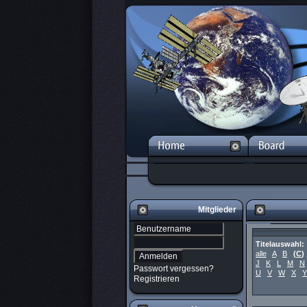
Mitglieder
Titelauswahl:
alle
A
B
(
C
)
J
K
L
M
N
Passwort vergessen?
U
V
W
X
Y
Registrieren