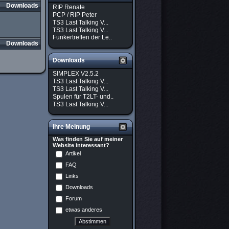
Downloads
RIP Renate
PCP / RIP Peter
TS3 Last Talking V...
TS3 Last Talking V...
Funkertreffen der Le..
Downloads
Downloads
SIMPLEX V2.5.2
TS3 Last Talking V...
TS3 Last Talking V...
Spulen für T2LT- und..
TS3 Last Talking V...
Ihre Meinung
Was finden Sie auf meiner
Website interessant?
Artikel
FAQ
Links
Downloads
Forum
etwas anderes