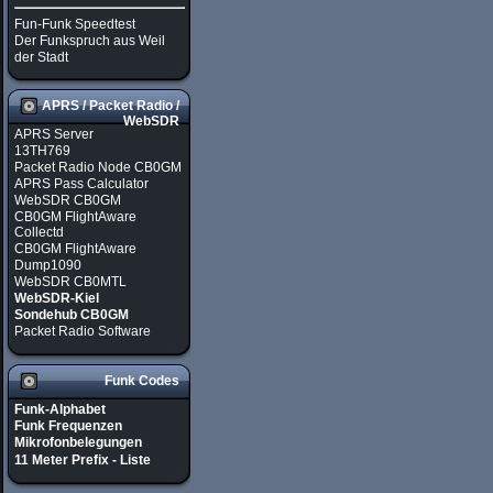
Fun-Funk Speedtest
Der Funkspruch aus Weil
der Stadt
APRS / Packet Radio /
WebSDR
APRS Server
13TH769
Packet Radio Node CB0GM
APRS Pass Calculator
WebSDR CB0GM
CB0GM FlightAware
Collectd
CB0GM FlightAware
Dump1090
WebSDR CB0MTL
WebSDR-Kiel
Sondehub CB0GM
Packet Radio Software
Funk Codes
Funk-Alphabet
Funk Frequenzen
Mikrofonbelegungen
11 Meter Prefix - Liste