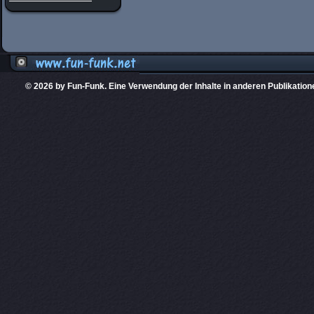
© 2026 by Fun-Funk. Eine Verwendung der Inhalte in anderen Publikation
Diese Website
PHPKIT ist eine einget