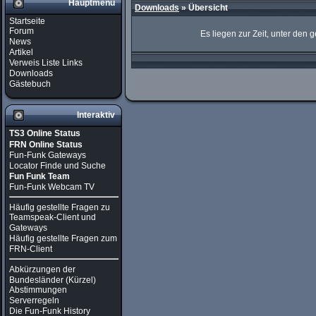
Hauptmenü
Downloads
» Übersicht
Startseite
Forum
Es liegen zur Zeit, unter den
News
Artikel
Verweis Liste Links
Downloads
Gästebuch
Interaktiv
TS3 Online Status
FRN Online Status
Fun-Funk Gateways
Locator Finde und Suche
Fun Funk Team
Fun-Funk Webcam TV
Häufig gestellte Fragen zu
Teamspeak-Client und
Gateways
Häufig gestellte Fragen zum
FRN-Client
Abkürzungen der
Bundesländer (Kürzel)
Abstimmungen
Serverregeln
Die Fun-Funk History