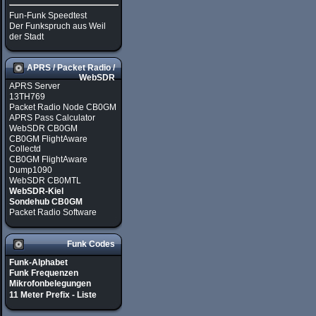
Fun-Funk Speedtest
Der Funkspruch aus Weil
der Stadt
APRS / Packet Radio /
WebSDR
APRS Server
13TH769
Packet Radio Node CB0GM
APRS Pass Calculator
WebSDR CB0GM
CB0GM FlightAware
Collectd
CB0GM FlightAware
Dump1090
WebSDR CB0MTL
WebSDR-Kiel
Sondehub CB0GM
Packet Radio Software
Funk Codes
Funk-Alphabet
Funk Frequenzen
Mikrofonbelegungen
11 Meter Prefix - Liste