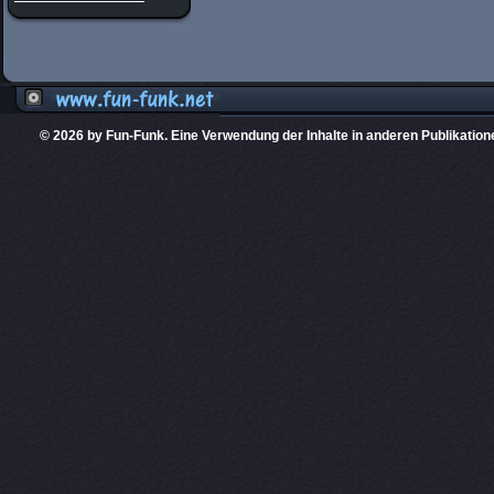
© 2026 by Fun-Funk. Eine Verwendung der Inhalte in anderen Publikation
Diese Website
PHPKIT ist eine einget