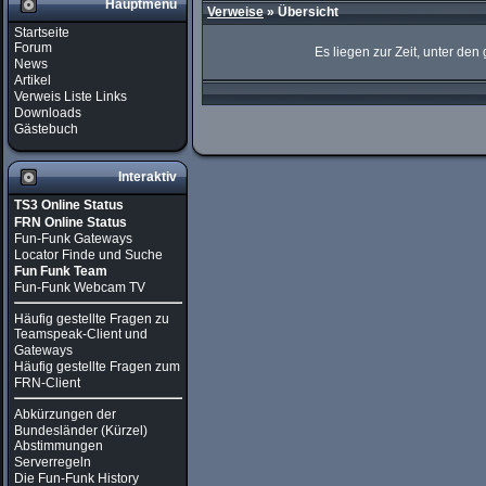
Hauptmenü
Verweise
» Übersicht
Startseite
Forum
Es liegen zur Zeit, unter den
News
Artikel
Verweis Liste Links
Downloads
Gästebuch
Interaktiv
TS3 Online Status
FRN Online Status
Fun-Funk Gateways
Locator Finde und Suche
Fun Funk Team
Fun-Funk Webcam TV
Häufig gestellte Fragen zu
Teamspeak-Client und
Gateways
Häufig gestellte Fragen zum
FRN-Client
Abkürzungen der
Bundesländer (Kürzel)
Abstimmungen
Serverregeln
Die Fun-Funk History