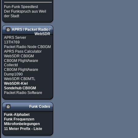
Fun-Funk Speedtest
Der Funkspruch aus Weil
der Stadt
APRS / Packet Radio /
WebSDR
APRS Server
13TH769
Packet Radio Node CB0GM
APRS Pass Calculator
WebSDR CB0GM
CB0GM FlightAware
Collectd
CB0GM FlightAware
Dump1090
WebSDR CB0MTL
WebSDR-Kiel
Sondehub CB0GM
Packet Radio Software
Funk Codes
Funk-Alphabet
Funk Frequenzen
Mikrofonbelegungen
11 Meter Prefix - Liste