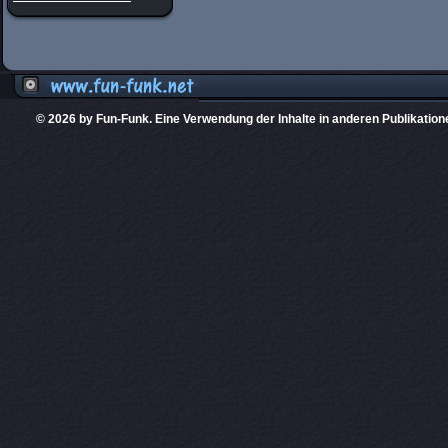
© 2026 by Fun-Funk. Eine Verwendung der Inhalte in anderen Publikation
Diese Website
PHPKIT ist eine einget