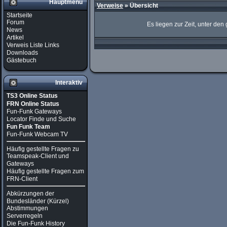
Hauptmenü
Verweise
» Übersicht
Startseite
Forum
Es liegen zur Zeit, unter den
News
Artikel
Verweis Liste Links
Downloads
Gästebuch
Interaktiv
TS3 Online Status
FRN Online Status
Fun-Funk Gateways
Locator Finde und Suche
Fun Funk Team
Fun-Funk Webcam TV
Häufig gestellte Fragen zu
Teamspeak-Client und
Gateways
Häufig gestellte Fragen zum
FRN-Client
Abkürzungen der
Bundesländer (Kürzel)
Abstimmungen
Serverregeln
Die Fun-Funk History