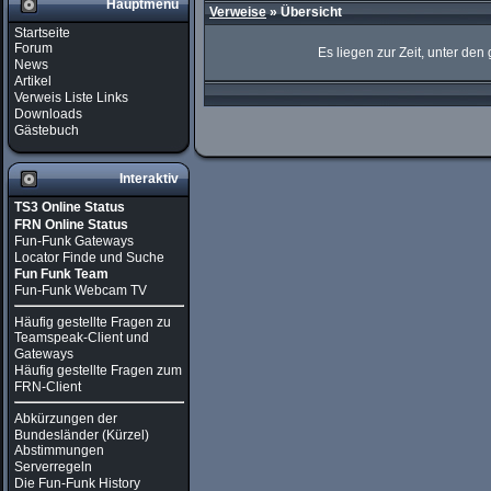
Hauptmenü
Verweise
» Übersicht
Startseite
Forum
Es liegen zur Zeit, unter den
News
Artikel
Verweis Liste Links
Downloads
Gästebuch
Interaktiv
TS3 Online Status
FRN Online Status
Fun-Funk Gateways
Locator Finde und Suche
Fun Funk Team
Fun-Funk Webcam TV
Häufig gestellte Fragen zu
Teamspeak-Client und
Gateways
Häufig gestellte Fragen zum
FRN-Client
Abkürzungen der
Bundesländer (Kürzel)
Abstimmungen
Serverregeln
Die Fun-Funk History