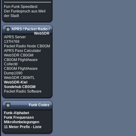
Fun-Funk Speedtest
Der Funkspruch aus Weil
der Stadt
APRS / Packet Radio /
WebSDR
APRS Server
13TH769
Packet Radio Node CB0GM
APRS Pass Calculator
WebSDR CB0GM
CB0GM FlightAware
Collectd
CB0GM FlightAware
Dump1090
WebSDR CB0MTL
WebSDR-Kiel
Sondehub CB0GM
Packet Radio Software
Funk Codes
Funk-Alphabet
Funk Frequenzen
Mikrofonbelegungen
11 Meter Prefix - Liste