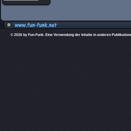
© 2026 by Fun-Funk. Eine Verwendung der Inhalte in anderen Publikation
Diese Website
PHPKIT ist eine einget