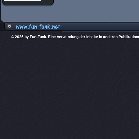
© 2026 by Fun-Funk. Eine Verwendung der Inhalte in anderen Publikation
Diese Website
PHPKIT ist eine einget