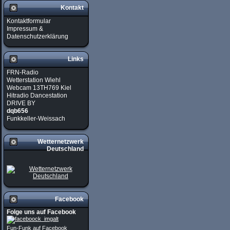
Kontakt
Kontaktformular
Impressum &
Datenschutzerklärung
Links
FRN-Radio
Wetterstation Wiehl
Webcam 13TH769 Kiel
Hitradio Dancestation
DRIVE BY
dqb656
Funkkeller-Weissach
Wetternetzwerk
Deutschland
Facebook
Folge uns auf Facebook
Fun-Funk auf Facebook