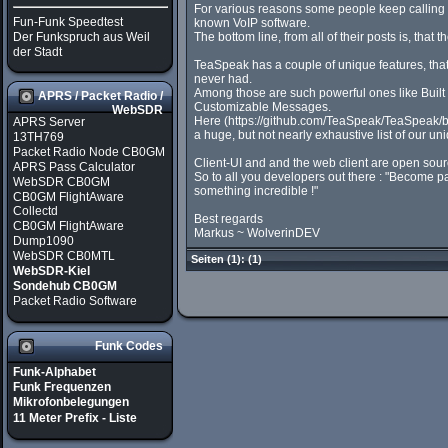
For various reasons some people keep calling 
Fun-Funk Speedtest
known VoIP software.
Der Funkspruch aus Weil
The bottom line, from all of their posts is, that 
der Stadt
TeaSpeak has a couple of unique features, tha
never had.
Among those are such powerful ones like Built 
APRS / Packet Radio /
Customizable Messages.
WebSDR
Here (https://github.com/TeaSpeak/TeaSpeak/
APRS Server
a huge, but not nearly exhaustive list of our un
13TH769
Packet Radio Node CB0GM
Client-UI and and the web client are open sour
APRS Pass Calculator
So to all you developers out there : "Become pa
WebSDR CB0GM
something incredible !"
CB0GM FlightAware
Collectd
Best regards
CB0GM FlightAware
Markus ~ WolverinDEV
Dump1090
WebSDR CB0MTL
Seiten
(1):
(1)
WebSDR-Kiel
Sondehub CB0GM
Packet Radio Software
Funk Codes
Funk-Alphabet
Funk Frequenzen
Mikrofonbelegungen
11 Meter Prefix - Liste