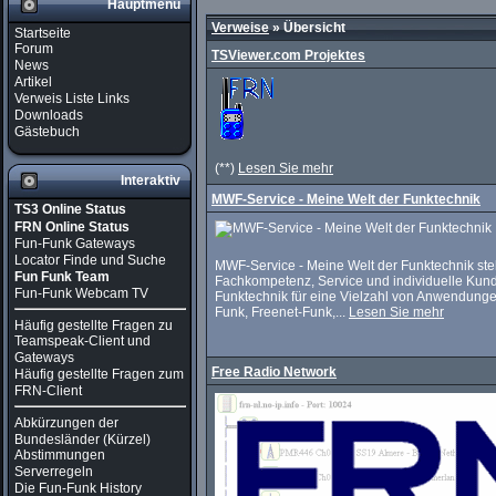
Hauptmenü
Verweise
» Übersicht
Startseite
Forum
TSViewer.com Projektes
News
Artikel
Verweis Liste Links
Downloads
Gästebuch
(**)
Lesen Sie mehr
Interaktiv
MWF-Service - Meine Welt der Funktechnik
TS3 Online Status
FRN Online Status
Fun-Funk Gateways
Locator Finde und Suche
MWF-Service - Meine Welt der Funktechnik steh
Fun Funk Team
Fachkompetenz, Service und individuelle Kunde
Fun-Funk Webcam TV
Funktechnik für eine Vielzahl von Anwendung
Funk, Freenet-Funk,...
Lesen Sie mehr
Häufig gestellte Fragen zu
Teamspeak-Client und
Gateways
Free Radio Network
Häufig gestellte Fragen zum
FRN-Client
Abkürzungen der
Bundesländer (Kürzel)
Abstimmungen
Serverregeln
Die Fun-Funk History