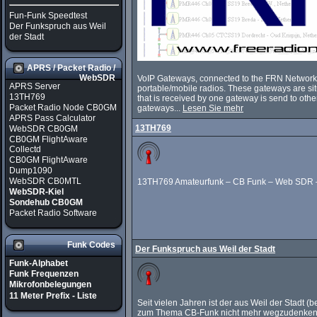
Fun-Funk Speedtest
Der Funkspruch aus Weil
der Stadt
APRS / Packet Radio /
WebSDR
VoIP Gateways, connected to the FRN Network,
APRS Server
portable/mobile radios. These gateways are situ
13TH769
that is received by one gateway is send to othe
Packet Radio Node CB0GM
gateways...
Lesen Sie mehr
APRS Pass Calculator
13TH769
WebSDR CB0GM
CB0GM FlightAware
Collectd
CB0GM FlightAware
Dump1090
WebSDR CB0MTL
13TH769 Amateurfunk – CB Funk – Web SDR –
WebSDR-Kiel
Sondehub CB0GM
Packet Radio Software
Funk Codes
Der Funkspruch aus Weil der Stadt
Funk-Alphabet
Funk Frequenzen
Mikrofonbelegungen
11 Meter Prefix - Liste
Seit vielen Jahren ist der aus Weil der Stadt 
zum Thema CB-Funk nicht mehr wegzudenken. 