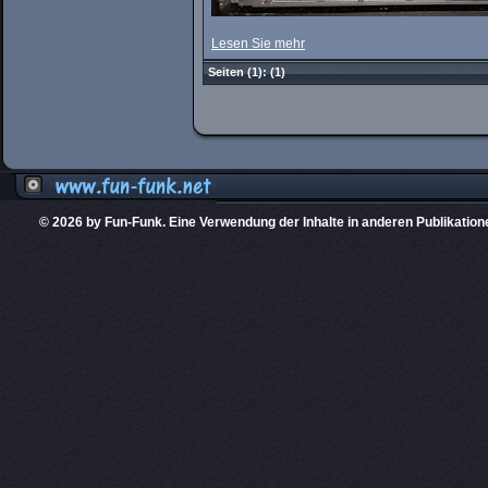
Lesen Sie mehr
Seiten
(1):
(1)
© 2026 by Fun-Funk. Eine Verwendung der Inhalte in anderen Publikation
Diese Website
PHPKIT ist eine einget