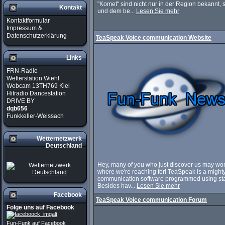
"Komet" sind nicht nur in der Region bekannt
Kontakt
und dem be...
Lesen Sie mehr
Kontaktformular
Impressum &
Datenschutzerklärung
TeaSpeak Voice communication Website
Links
FRN-Radio
Wetterstation Wiehl
Webcam 13TH769 Kiel
Hitradio Dancestation
DRIVE BY
dqb656
Funkkeller-Weissach
Wetternetzwerk
Deutschland
Hey, many of you who just discover us may wo
where we're reaching for! TeaSpeak is a mighty
communication software programmed using stat
Besides hav...
Lesen Sie mehr
Facebook
TeaSpeak Voice communication Forum
Folge uns auf Facebook
Fun-Funk auf Facebook