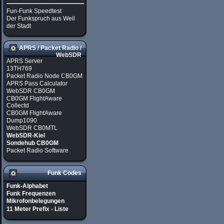
Fun-Funk Speedtest
Der Funkspruch aus Weil
der Stadt
APRS / Packet Radio /
WebSDR
APRS Server
13TH769
Packet Radio Node CB0GM
APRS Pass Calculator
WebSDR CB0GM
CB0GM FlightAware
Collectd
CB0GM FlightAware
Dump1090
WebSDR CB0MTL
WebSDR-Kiel
Sondehub CB0GM
Packet Radio Software
Funk Codes
Funk-Alphabet
Funk Frequenzen
Mikrofonbelegungen
11 Meter Prefix - Liste