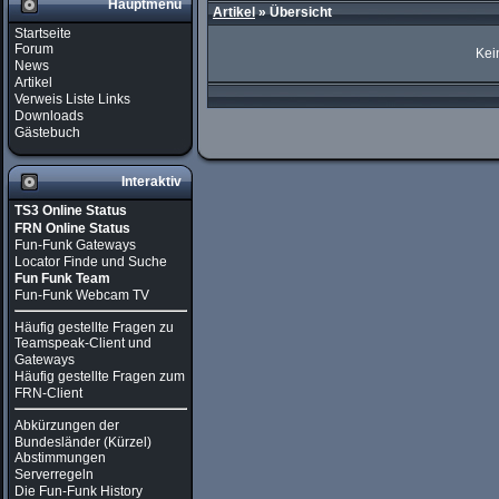
Hauptmenü
Artikel
»
Übersicht
Startseite
Forum
Kei
News
Artikel
Verweis Liste Links
Downloads
Gästebuch
Interaktiv
TS3 Online Status
FRN Online Status
Fun-Funk Gateways
Locator Finde und Suche
Fun Funk Team
Fun-Funk Webcam TV
Häufig gestellte Fragen zu
Teamspeak-Client und
Gateways
Häufig gestellte Fragen zum
FRN-Client
Abkürzungen der
Bundesländer (Kürzel)
Abstimmungen
Serverregeln
Die Fun-Funk History