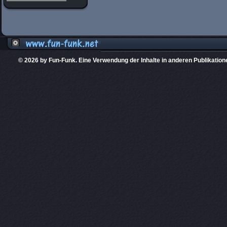
© 2026 by Fun-Funk. Eine Verwendung der Inhalte in anderen Publikation
Diese Website
PHPKIT ist eine einget