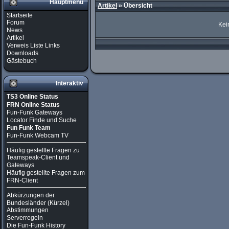
Hauptmenü
Artikel
»
Übersicht
Startseite
Forum
Kei
News
Artikel
Verweis Liste Links
Downloads
Gästebuch
Interaktiv
TS3 Online Status
FRN Online Status
Fun-Funk Gateways
Locator Finde und Suche
Fun Funk Team
Fun-Funk Webcam TV
Häufig gestellte Fragen zu
Teamspeak-Client und
Gateways
Häufig gestellte Fragen zum
FRN-Client
Abkürzungen der
Bundesländer (Kürzel)
Abstimmungen
Serverregeln
Die Fun-Funk History