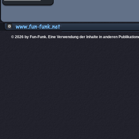
© 2026 by Fun-Funk. Eine Verwendung der Inhalte in anderen Publikation
Diese Website
PHPKIT ist eine einget