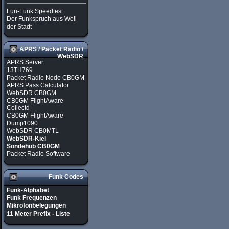
Fun-Funk Speedtest
Der Funkspruch aus Weil
der Stadt
APRS / Packet Radio /
WebSDR
APRS Server
13TH769
Packet Radio Node CB0GM
APRS Pass Calculator
WebSDR CB0GM
CB0GM FlightAware
Collectd
CB0GM FlightAware
Dump1090
WebSDR CB0MTL
WebSDR-Kiel
Sondehub CB0GM
Packet Radio Software
Funk Codes
Funk-Alphabet
Funk Frequenzen
Mikrofonbelegungen
11 Meter Prefix - Liste