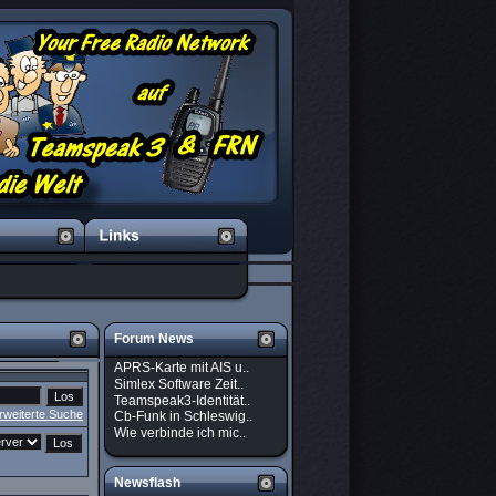
Forum News
APRS-Karte mit AIS u..
Simlex Software Zeit..
Teamspeak3-Identität..
rweiterte Suche
Cb-Funk in Schleswig..
Wie verbinde ich mic..
Newsflash