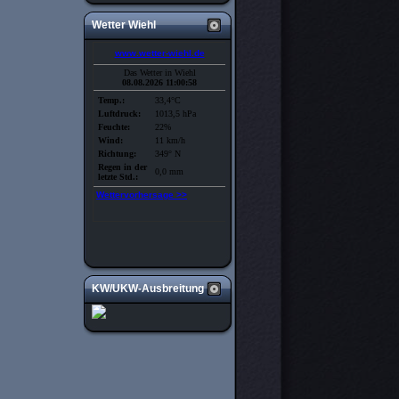
Wetter Wiehl
KW/UKW-Ausbreitung