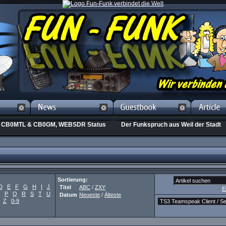
CB0MTL & CB0GM, WEBSDR Status
Der Funkspruch aus Weil der Stadt
Sortierung:
D
E
F
G
H
I
J
Titel
ABC
/
ZXY
E
P
Q
R
S
T
U
Datum
Neueste
/
Älteste
Z
0-9