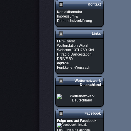
Kontakt
Kontaktformular
Impressum &
Datenschutzerklärung
Links
FRN-Radio
Wetterstation Wiehl
Webcam 13TH769 Kiel
Hitradio Dancestation
DRIVE BY
dqb656
Funkkeller-Weissach
Wetternetzwerk
Deutschland
Facebook
Folge uns auf Facebook
Fun-Funk auf Facebook