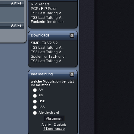
Artikel
RIP Renate
PCP / RIP Peter
TS3 Last Talking V...
TS3 Last Talking V...
Funkertreffen der Le..
Artikel
Downloads
SIMPLEX V2.5.2
TS3 Last Talking V...
TS3 Last Talking V...
Spulen für T2LT- und..
TS3 Last Talking V...
Ihre Meinung
welche Modulation benutzt
Ihr meistens
AM
FM
USB
LSB
Alle gleich viel
Archiv
Ergebnis
4 Kommentare