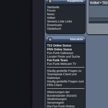
Hauptmenü
Artikel
»
TS3
Startseite
Forum
News
Artikel
Verweis Liste Links
Downloads
Gästebuch
Interaktiv
TS3 Online Status
FRN Online Status
Fun-Funk Gateways
Locator Finde und Suche
Fun Funk Team
Fun-Funk Webcam TV
Häufig gestellte Fragen zu
Teamspeak-Client und
Gateways
Häufig gestellte Fragen zum
FRN-Client
Abkürzungen der
Bundesländer (Kürzel)
Abstimmungen
Serverregeln
Die Fun-Funk History