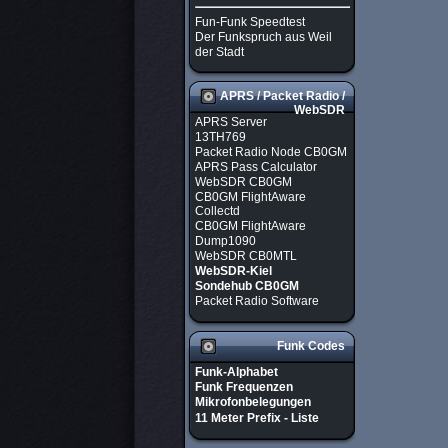
Fun-Funk Speedtest
Der Funkspruch aus Weil
der Stadt
APRS / Packet Radio /
WebSDR
APRS Server
13TH769
Packet Radio Node CB0GM
APRS Pass Calculator
WebSDR CB0GM
CB0GM FlightAware
Collectd
CB0GM FlightAware
Dump1090
WebSDR CB0MTL
WebSDR-Kiel
Sondehub CB0GM
Packet Radio Software
Funk Codes
Funk-Alphabet
Funk Frequenzen
Mikrofonbelegungen
11 Meter Prefix - Liste