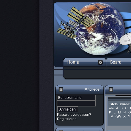
Mitglieder
Titelauswahl:
alle
A
B
C
K
L
M
N
O
Passwort vergessen?
V
(
W
)
X
Y
Registrieren