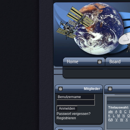
Mitglieder
Titelauswahl:
alle
A
B
C
Passwort vergessen?
K
L
M
N
O
Registrieren
(
U
)
V
W
X