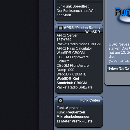
Fun-Funk Speedtest
Der Funkspruch aus Weil
der Stadt
APRS / Packet Radio /
WebSDR
APRS Server
13TH769
Packet Radio Node CB0GM
USA: Neues 
APRS Pass Calculator
stärken Das
hat am 13. S
WebSDR CB0GM
die...
CB0GM FlightAware
Collectd
(5795 mal gele
CB0GM FlightAware
Seiten
(1):
(1)
Dump1090
WebSDR CB0MTL
WebSDR-Kiel
Sondehub CB0GM
Packet Radio Software
Funk Codes
Funk-Alphabet
Funk Frequenzen
Mikrofonbelegungen
11 Meter Prefix - Liste