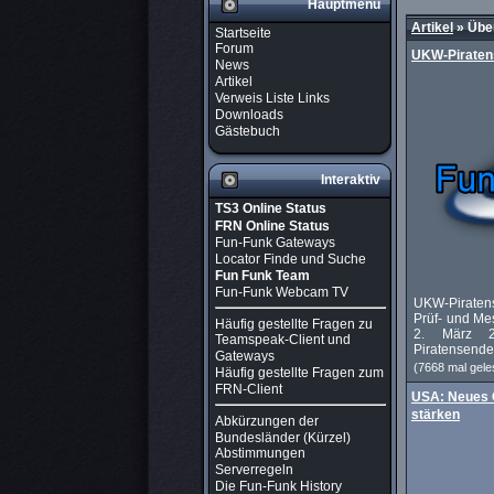
Hauptmenü
Artikel
»
Über
Startseite
Forum
UKW-Piraten
News
Artikel
Verweis Liste Links
Downloads
Gästebuch
Interaktiv
TS3 Online Status
FRN Online Status
Fun-Funk Gateways
Locator Finde und Suche
Fun Funk Team
Fun-Funk Webcam TV
UKW-Piraten
Prüf- und Me
Häufig gestellte Fragen zu
2. März 2
Teamspeak-Client und
Piratensender
Gateways
(7668 mal gele
Häufig gestellte Fragen zum
FRN-Client
USA: Neues 
stärken
Abkürzungen der
Bundesländer (Kürzel)
Abstimmungen
Serverregeln
Die Fun-Funk History