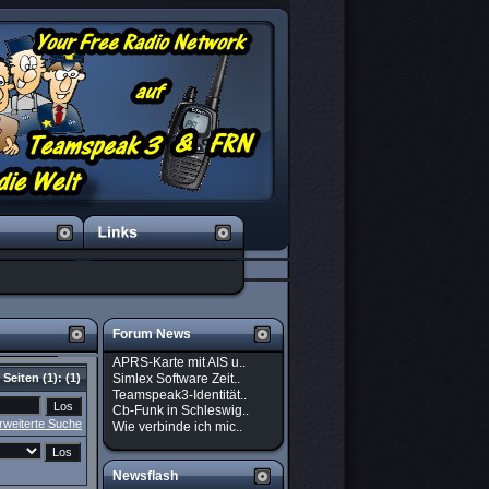
Forum News
APRS-Karte mit AIS u..
Simlex Software Zeit..
Seiten
(1):
(1)
Teamspeak3-Identität..
Cb-Funk in Schleswig..
rweiterte Suche
Wie verbinde ich mic..
Newsflash