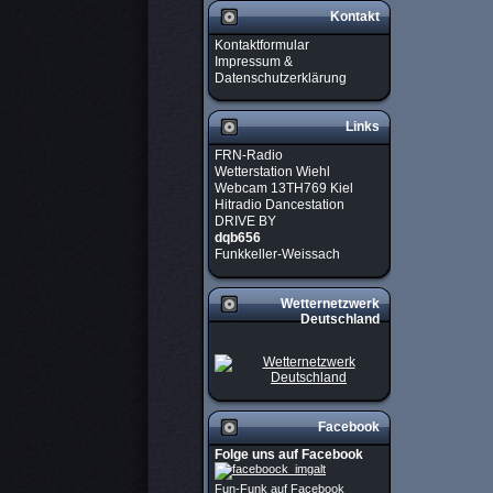
Kontakt
Kontaktformular
Impressum &
Datenschutzerklärung
Links
FRN-Radio
Wetterstation Wiehl
Webcam 13TH769 Kiel
Hitradio Dancestation
DRIVE BY
dqb656
Funkkeller-Weissach
Wetternetzwerk
Deutschland
Facebook
Folge uns auf Facebook
Fun-Funk auf Facebook