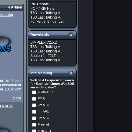
RIP Renate
4 Artikel
PCP / RIP Peter
TS3 Last Talking V...
estätigt
TS3 Last Talking V...
Funkertreffen der Le..
Downloads
SIMPLEX V2.5.2
TS3 Last Talking V...
TS3 Last Talking V...
Spulen für T2LT- und..
TS3 Last Talking V...
Ihre Meinung
Welche 4 Frequenzen wären
ai 2017 das
für Euch auf einem WebSDR
unkamateur
am wichtigsten?
mber 2016 vom
70cm AFU
mehr
PMR
2m AFU
AM RADIO
4m AFU
6m AFU
Freenet
10m AFU