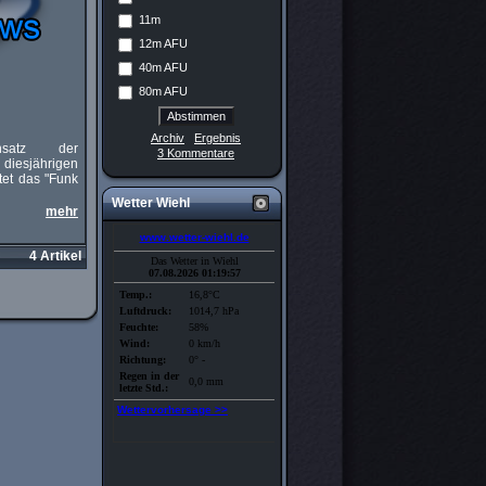
11m
12m AFU
40m AFU
80m AFU
Archiv
Ergebnis
satz der
3 Kommentare
diesjährigen
et das "Funk
Wetter Wiehl
mehr
4 Artikel