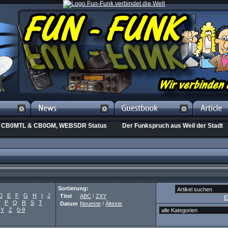
CB0MTL & CB0GM, WEBSDR Status
Der Funkspruch aus Weil der Stadt
Sortierung:
D
E
F
G
H
I
J
Titel
ABC
/
ZXY
E
P
Q
R
S
T
Datum
Neueste
/
Älteste
Y
Z
0-9