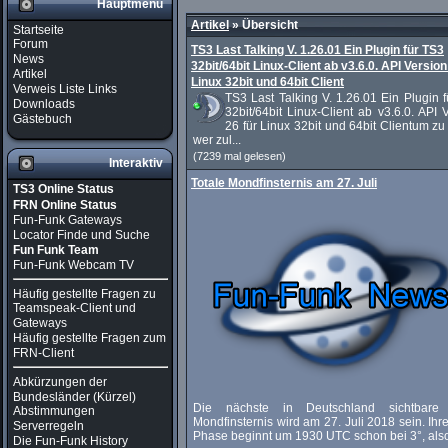
Hauptmenü
Artikel
»
Übersicht
Startseite
Forum
TS3 Last Talking V. 1.26.01 Ein Plugin für TS3
News
32bit/64bit Linux-Client ab v3.6.0. API Version
Artikel
Linux 32bit und 64bit Client
Verweis Liste Links
TS3 Last Talking V. 1.26.01 Ein Plugin 
Downloads
32bit/64bit Linux-Client ab v3.6.0. API 
Gästebuch
26 für Linux 32bit und 64bit Clientum z
wer zul...
(7239 mal gelesen)
Interaktiv
Totale Mondfinsternis am 27. Juli
TS3 Online Status
FRN Online Status
Fun-Funk Gateways
Locator Finde und Suche
Fun Funk Team
Fun-Funk Webcam TV
Häufig gestellte Fragen zu
Teamspeak-Client und
Gateways
Häufig gestellte Fragen zum
FRN-Client
Abkürzungen der
Bundesländer (Kürzel)
Die nächste in Deutschland sichtbare 
Abstimmungen
Mondfinsternis wird am 27. Juli 2018 sein. Ihre
Serverregeln
Phase beginnt um 1930 UTC schon bei 3°, also 
Die Fun-Funk History