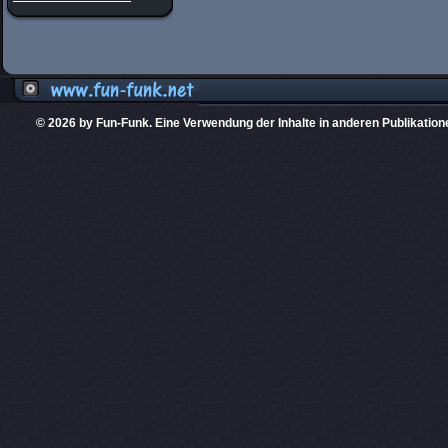
© 2026 by Fun-Funk. Eine Verwendung der Inhalte in anderen Publikation
Diese Website
PHPKIT ist eine einget