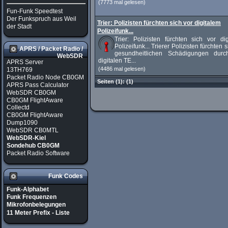
(7773 mal gelesen)
Fun-Funk Speedtest
Der Funkspruch aus Weil
Trier: Polizisten fürchten sich vor digitalem
der Stadt
Polizeifunk...
Trier: Polizisten fürchten sich vor di
Polizeifunk... Trierer Polizisten fürchten s
APRS / Packet Radio /
gesundheitlichen Schädigungen dur
WebSDR
digitalen TE...
APRS Server
(4486 mal gelesen)
13TH769
Packet Radio Node CB0GM
Seiten
(1):
(1)
APRS Pass Calculator
WebSDR CB0GM
CB0GM FlightAware
Collectd
CB0GM FlightAware
Dump1090
WebSDR CB0MTL
WebSDR-Kiel
Sondehub CB0GM
Packet Radio Software
Funk Codes
Funk-Alphabet
Funk Frequenzen
Mikrofonbelegungen
11 Meter Prefix - Liste