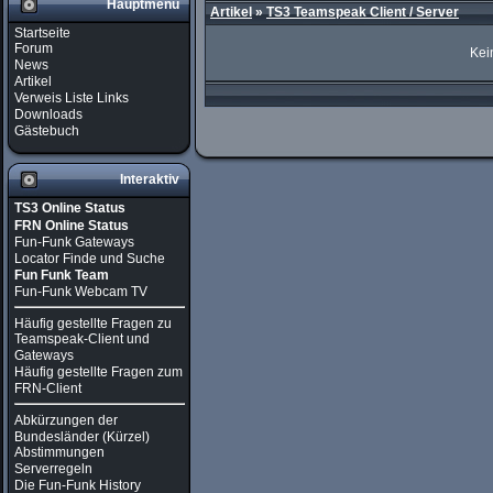
Hauptmenü
Artikel
»
TS3 Teamspeak Client / Server
Startseite
Forum
Kei
News
Artikel
Verweis Liste Links
Downloads
Gästebuch
Interaktiv
TS3 Online Status
FRN Online Status
Fun-Funk Gateways
Locator Finde und Suche
Fun Funk Team
Fun-Funk Webcam TV
Häufig gestellte Fragen zu
Teamspeak-Client und
Gateways
Häufig gestellte Fragen zum
FRN-Client
Abkürzungen der
Bundesländer (Kürzel)
Abstimmungen
Serverregeln
Die Fun-Funk History