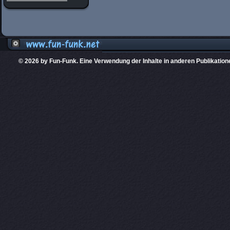
© 2026 by Fun-Funk. Eine Verwendung der Inhalte in anderen Publikation
Diese Website
PHPKIT ist eine einget