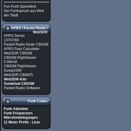
Fun-Funk Speedtest
Der Funkspruch aus Weil
der Stadt
APRS / Packet Radio /
WebSDR
APRS Server
13TH769
Packet Radio Node CB0GM
APRS Pass Calculator
WebSDR CB0GM
CB0GM FlightAware
Collectd
CB0GM FlightAware
Dump1090
WebSDR CB0MTL
WebSDR-Kiel
Sondehub CB0GM
Packet Radio Software
Funk Codes
Funk-Alphabet
Funk Frequenzen
Mikrofonbelegungen
11 Meter Prefix - Liste