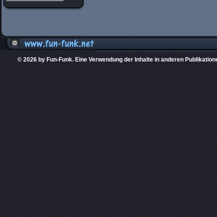
© 2026 by Fun-Funk. Eine Verwendung der Inhalte in anderen Publikation
Diese Website
PHPKIT ist eine einget