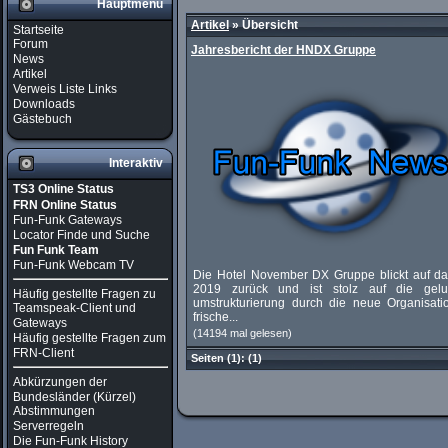
Hauptmenü
Artikel
»
Übersicht
Startseite
Forum
Jahresbericht der HNDX Gruppe
News
Artikel
Verweis Liste Links
Downloads
Gästebuch
Interaktiv
TS3 Online Status
FRN Online Status
Fun-Funk Gateways
Locator Finde und Suche
Fun Funk Team
Fun-Funk Webcam TV
Die Hotel November DX Gruppe blickt auf da
2019 zurück und ist stolz auf die gel
Häufig gestellte Fragen zu
umstrukturierung durch die neue Organisatio
Teamspeak-Client und
frische...
Gateways
(14194 mal gelesen)
Häufig gestellte Fragen zum
FRN-Client
Seiten
(1):
(1)
Abkürzungen der
Bundesländer (Kürzel)
Abstimmungen
Serverregeln
Die Fun-Funk History