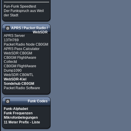
Fun-Funk Speedtest
Der Funkspruch aus Weil
der Stadt
APRS / Packet Radio /
WebSDR
APRS Server
13TH769
Packet Radio Node CB0GM
APRS Pass Calculator
WebSDR CB0GM
CB0GM FlightAware
Collectd
CB0GM FlightAware
Dump1090
WebSDR CB0MTL
WebSDR-Kiel
Sondehub CB0GM
Packet Radio Software
Funk Codes
Funk-Alphabet
Funk Frequenzen
Mikrofonbelegungen
11 Meter Prefix - Liste