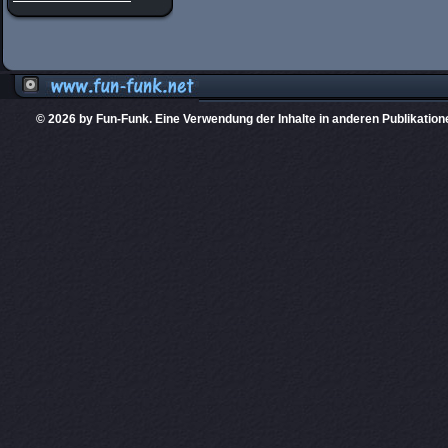
© 2026 by Fun-Funk. Eine Verwendung der Inhalte in anderen Publikation
Diese Website
PHPKIT ist eine einget