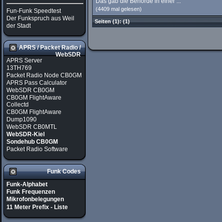
Das gab die Behörde in einer ...
(4409 mal gelesen)
Fun-Funk Speedtest
Der Funkspruch aus Weil
Seiten
(1):
(1)
der Stadt
APRS / Packet Radio /
WebSDR
APRS Server
13TH769
Packet Radio Node CB0GM
APRS Pass Calculator
WebSDR CB0GM
CB0GM FlightAware
Collectd
CB0GM FlightAware
Dump1090
WebSDR CB0MTL
WebSDR-Kiel
Sondehub CB0GM
Packet Radio Software
Funk Codes
Funk-Alphabet
Funk Frequenzen
Mikrofonbelegungen
11 Meter Prefix - Liste