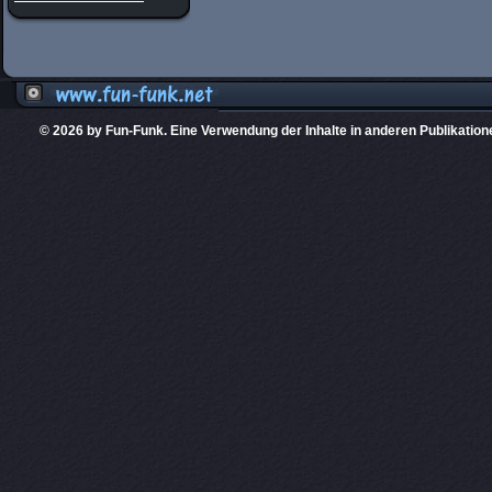
© 2026 by Fun-Funk. Eine Verwendung der Inhalte in anderen Publikation
Diese Website
PHPKIT ist eine einget