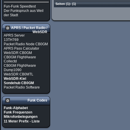
Seiten
(1):
(1)
Fun-Funk Speedtest
Der Funkspruch aus Weil
der Stadt
APRS / Packet Radio /
WebSDR
APRS Server
13TH769
Packet Radio Node CB0GM
APRS Pass Calculator
WebSDR CB0GM
CB0GM FlightAware
Collectd
CB0GM FlightAware
Dump1090
WebSDR CB0MTL
WebSDR-Kiel
Sondehub CB0GM
Packet Radio Software
Funk Codes
Funk-Alphabet
Funk Frequenzen
Mikrofonbelegungen
11 Meter Prefix - Liste