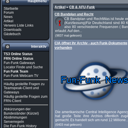
Hauptmenü
Artikel
»
CB & AFU-Funk
Startseite
Forum
CB Bandplan und Recht
News
CB Bandplan und RechtWas ist heute er
Artikel
(Kurzfassung)Für Deutschland sind 80 K
Verweis Liste Links
also 80 verschiedene Frequenzen ( Ban
Downloads
erlaubt. Auf den...
Gästebuch
(9837 mal gelesen)
CIA öffnet ihr Archiv - auch Funk-Dokumente
Interaktiv
vorhanden
TS3 Online Status
FRN Online Status
Fun-Funk Gateways
Locator Finde und Suche
Fun Funk Team
Fun-Funk Webcam TV
Häufig gestellte Fragen zu
Teamspeak-Client und
Gateways
Häufig gestellte Fragen zum
FRN-Client
Abkürzungen der
Die amerikanische Central Intelligence Agenc
Bundesländer (Kürzel)
hat große Teile ihre Archivs öffentlich zug
Abstimmungen
gemacht. Es handelt sich um rund 12 Millione..
Serverregeln
(6403 mal gelesen)
Die Fun-Funk History