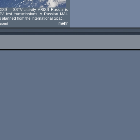
ISS - SSTV activity ARISS Russia is
V test transmissions. A Russian MAI-
 planned from the International Spac...
mehr
esen)