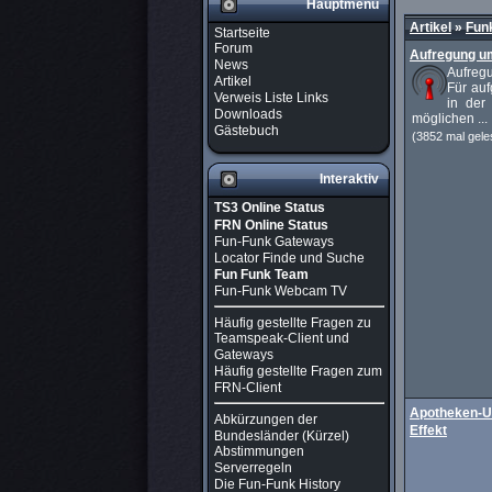
Hauptmenü
Artikel
»
Fun
Startseite
Forum
Aufregung u
News
Aufreg
Artikel
Für au
Verweis Liste Links
in der
Downloads
möglichen ...
Gästebuch
(3852 mal gele
Interaktiv
TS3 Online Status
FRN Online Status
Fun-Funk Gateways
Locator Finde und Suche
Fun Funk Team
Fun-Funk Webcam TV
Häufig gestellte Fragen zu
Teamspeak-Client und
Gateways
Häufig gestellte Fragen zum
FRN-Client
Apotheken-U
Abkürzungen der
Effekt
Bundesländer (Kürzel)
Abstimmungen
Serverregeln
Die Fun-Funk History