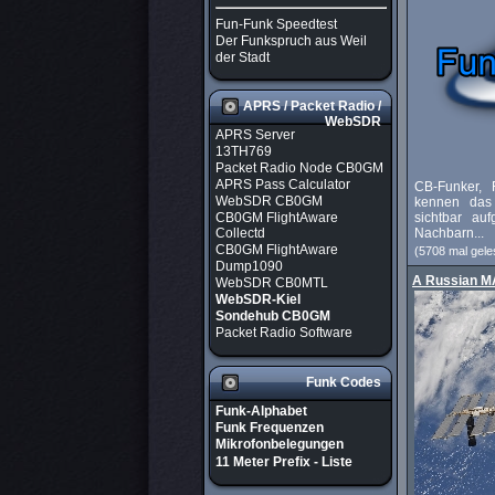
Fun-Funk Speedtest
Der Funkspruch aus Weil
der Stadt
APRS / Packet Radio /
WebSDR
APRS Server
13TH769
Packet Radio Node CB0GM
APRS Pass Calculator
CB-Funker, 
WebSDR CB0GM
kennen das
CB0GM FlightAware
sichtbar auf
Nachbarn...
Collectd
CB0GM FlightAware
(5708 mal gele
Dump1090
A Russian M
WebSDR CB0MTL
WebSDR-Kiel
Sondehub CB0GM
Packet Radio Software
Funk Codes
Funk-Alphabet
Funk Frequenzen
Mikrofonbelegungen
11 Meter Prefix - Liste