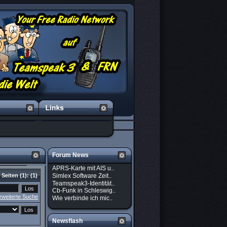
Forum News
APRS-Karte mit AIS u..
Simlex Software Zeit..
Seiten
(1):
(1)
Teamspeak3-Identität..
Cb-Funk in Schleswig..
rweiterte Suche
Wie verbinde ich mic..
Newsflash