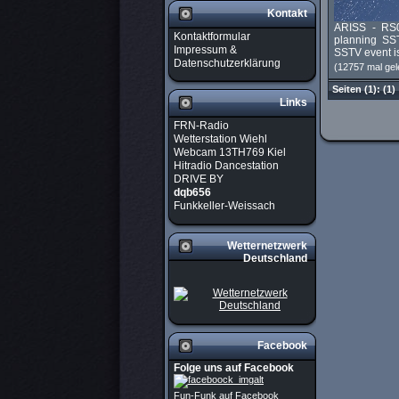
Kontakt
ARISS - RS0
Kontaktformular
planning SST
Impressum &
SSTV event is
Datenschutzerklärung
(12757 mal gel
Seiten
(1):
(1)
Links
FRN-Radio
Wetterstation Wiehl
Webcam 13TH769 Kiel
Hitradio Dancestation
DRIVE BY
dqb656
Funkkeller-Weissach
Wetternetzwerk
Deutschland
Facebook
Folge uns auf Facebook
Fun-Funk auf Facebook