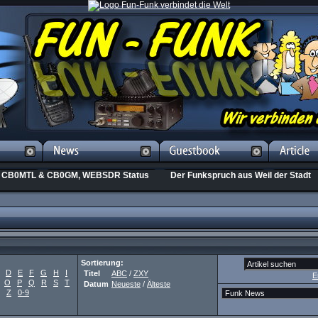
CB0MTL & CB0GM, WEBSDR Status
Der Funkspruch aus Weil der Stadt
Sortierung:
D
E
F
G
H
I
Titel
ABC
/
ZXY
E
O
P
Q
R
S
T
Datum
Neueste
/
Älteste
Z
0-9