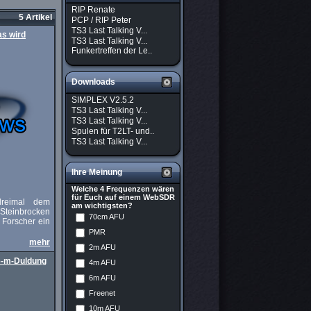
RIP Renate
5 Artikel
PCP / RIP Peter
TS3 Last Talking V...
as wird
TS3 Last Talking V...
Funkertreffen der Le..
Downloads
SIMPLEX V2.5.2
TS3 Last Talking V...
TS3 Last Talking V...
Spulen für T2LT- und..
TS3 Last Talking V...
Ihre Meinung
Welche 4 Frequenzen wären
für Euch auf einem WebSDR
dreimal dem
am wichtigsten?
 Steinbrocken
70cm AFU
 Forscher ein
PMR
mehr
2m AFU
6-m-Duldung
4m AFU
6m AFU
Freenet
10m AFU