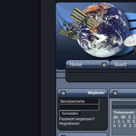
Mitglieder
Titelauswahl:
alle
(
A
)
B
C
Passwort vergessen?
J
K
L
M
N
Registrieren
U
V
W
X
Y