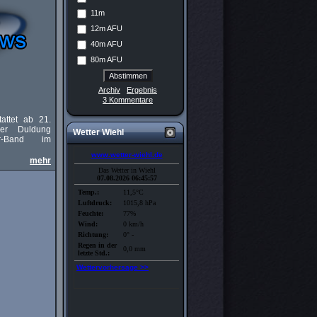
11m
12m AFU
40m AFU
80m AFU
Archiv
Ergebnis
3 Kommentare
attet ab 21.
er Duldung
Wetter Wiehl
er-Band im
mehr