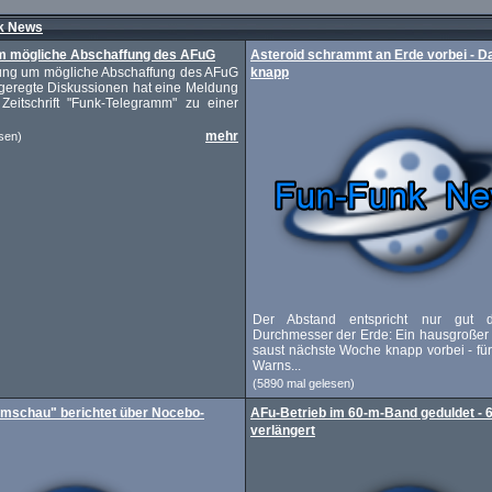
k News
m mögliche Abschaffung des AFuG
Asteroid schrammt an Erde vorbei - D
ung um mögliche Abschaffung des AFuG
knapp
fgeregte Diskussionen hat eine Meldung
 Zeitschrift "Funk-Telegramm" zu einer
mehr
sen)
Der Abstand entspricht nur gut 
Durchmesser der Erde: Ein hausgroßer
saust nächste Woche knapp vorbei - für
Warns...
(5890 mal gelesen)
mschau" berichtet über Nocebo-
AFu-Betrieb im 60-m-Band geduldet - 
verlängert