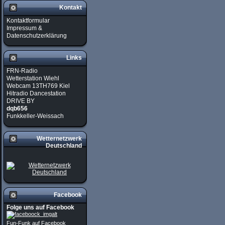
Kontakt
Kontaktformular
Impressum &
Datenschutzerklärung
Links
FRN-Radio
Wetterstation Wiehl
Webcam 13TH769 Kiel
Hitradio Dancestation
DRIVE BY
dqb656
Funkkeller-Weissach
Wetternetzwerk
Deutschland
Facebook
Folge uns auf Facebook
Fun-Funk auf Facebook