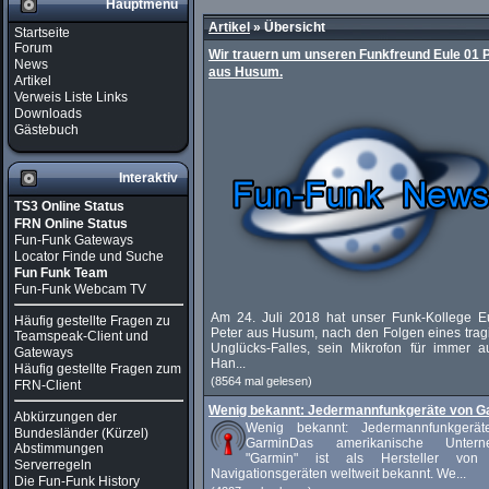
Hauptmenü
Artikel
»
Übersicht
Startseite
Forum
Wir trauern um unseren Funkfreund Eule 01 
News
aus Husum.
Artikel
Verweis Liste Links
Downloads
Gästebuch
Interaktiv
TS3 Online Status
FRN Online Status
Fun-Funk Gateways
Locator Finde und Suche
Fun Funk Team
Fun-Funk Webcam TV
Am 24. Juli 2018 hat unser Funk-Kollege E
Häufig gestellte Fragen zu
Peter aus Husum, nach den Folgen eines trag
Teamspeak-Client und
Unglücks-Falles, sein Mikrofon für immer a
Gateways
Han...
Häufig gestellte Fragen zum
(8564 mal gelesen)
FRN-Client
Wenig bekannt: Jedermannfunkgeräte von G
Abkürzungen der
Wenig bekannt: Jedermannfunkgerä
Bundesländer (Kürzel)
GarminDas amerikanische Untern
Abstimmungen
"Garmin" ist als Hersteller von
Serverregeln
Navigationsgeräten weltweit bekannt. We...
Die Fun-Funk History