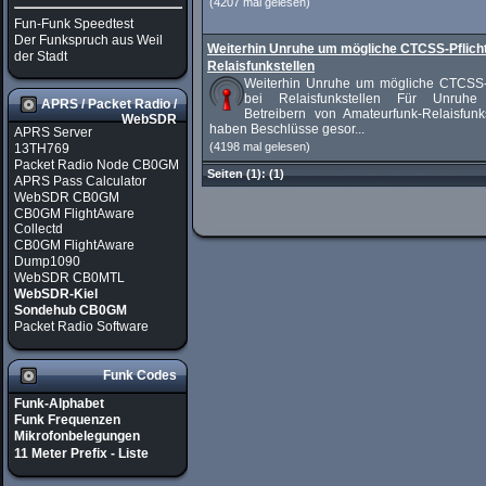
(4207 mal gelesen)
Fun-Funk Speedtest
Der Funkspruch aus Weil
Weiterhin Unruhe um mögliche CTCSS-Pflicht
der Stadt
Relaisfunkstellen
Weiterhin Unruhe um mögliche CTCSS-P
bei Relaisfunkstellen Für Unruhe
APRS / Packet Radio /
Betreibern von Amateurfunk-Relaisfunks
WebSDR
haben Beschlüsse gesor...
APRS Server
(4198 mal gelesen)
13TH769
Packet Radio Node CB0GM
Seiten
(1):
(1)
APRS Pass Calculator
WebSDR CB0GM
CB0GM FlightAware
Collectd
CB0GM FlightAware
Dump1090
WebSDR CB0MTL
WebSDR-Kiel
Sondehub CB0GM
Packet Radio Software
Funk Codes
Funk-Alphabet
Funk Frequenzen
Mikrofonbelegungen
11 Meter Prefix - Liste