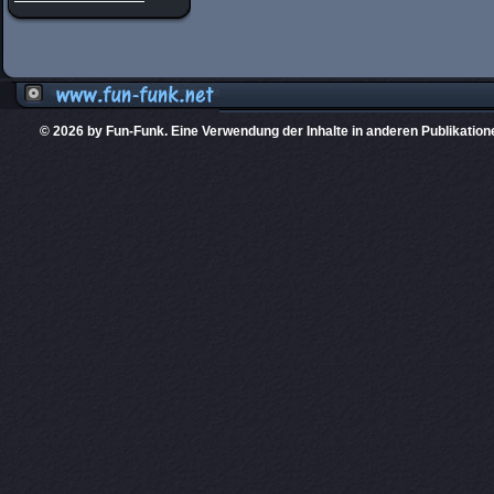
© 2026 by Fun-Funk. Eine Verwendung der Inhalte in anderen Publikation
Diese Website
PHPKIT ist eine einget