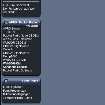
Fun-Funk Speedtest
Der Funkspruch aus Weil
der Stadt
APRS / Packet Radio /
WebSDR
APRS Server
13TH769
Packet Radio Node CB0GM
APRS Pass Calculator
WebSDR CB0GM
CB0GM FlightAware
Collectd
CB0GM FlightAware
Dump1090
WebSDR CB0MTL
WebSDR-Kiel
Sondehub CB0GM
Packet Radio Software
Funk Codes
Funk-Alphabet
Funk Frequenzen
Mikrofonbelegungen
11 Meter Prefix - Liste