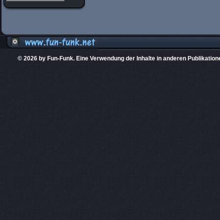
© 2026 by Fun-Funk. Eine Verwendung der Inhalte in anderen Publikation
Diese Website
PHPKIT ist eine einget