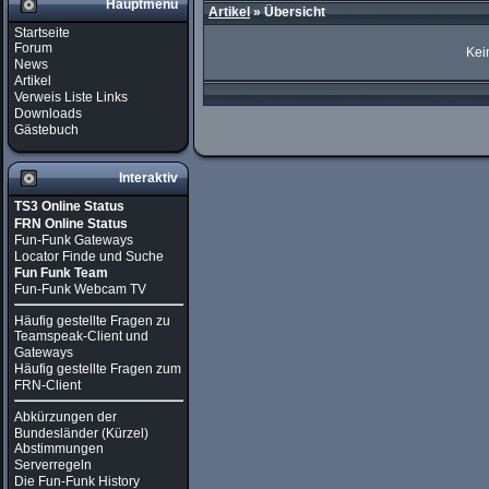
Hauptmenü
Artikel
»
Übersicht
Startseite
Forum
Kei
News
Artikel
Verweis Liste Links
Downloads
Gästebuch
Interaktiv
TS3 Online Status
FRN Online Status
Fun-Funk Gateways
Locator Finde und Suche
Fun Funk Team
Fun-Funk Webcam TV
Häufig gestellte Fragen zu
Teamspeak-Client und
Gateways
Häufig gestellte Fragen zum
FRN-Client
Abkürzungen der
Bundesländer (Kürzel)
Abstimmungen
Serverregeln
Die Fun-Funk History