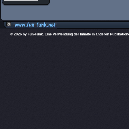
© 2026 by Fun-Funk. Eine Verwendung der Inhalte in anderen Publikation
Diese Website
PHPKIT ist eine einget