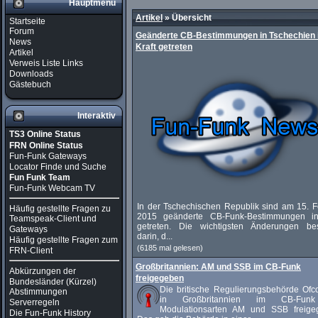
Hauptmenü
Artikel
»
Übersicht
Startseite
Forum
Geänderte CB-Bestimmungen in Tschechien 
News
Kraft getreten
Artikel
Verweis Liste Links
Downloads
Gästebuch
Interaktiv
TS3 Online Status
FRN Online Status
Fun-Funk Gateways
Locator Finde und Suche
Fun Funk Team
Fun-Funk Webcam TV
In der Tschechischen Republik sind am 15. F
Häufig gestellte Fragen zu
2015 geänderte CB-Funk-Bestimmungen in
Teamspeak-Client und
getreten. Die wichtigsten Änderungen be
Gateways
darin, d...
Häufig gestellte Fragen zum
(6185 mal gelesen)
FRN-Client
Großbritannien: AM und SSB im CB-Funk
Abkürzungen der
freigegeben
Bundesländer (Kürzel)
Die britische Regulierungsbehörde Ofc
Abstimmungen
in Großbritannien im CB-Fun
Serverregeln
Modulationsarten AM und SSB freige
Die Fun-Funk History