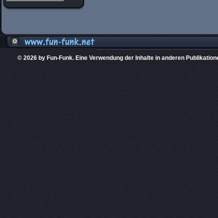
© 2026 by Fun-Funk. Eine Verwendung der Inhalte in anderen Publikation
Diese Website
PHPKIT ist eine einget