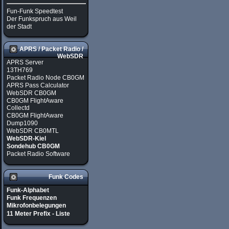
Fun-Funk Speedtest
Der Funkspruch aus Weil
der Stadt
APRS / Packet Radio /
WebSDR
APRS Server
13TH769
Packet Radio Node CB0GM
APRS Pass Calculator
WebSDR CB0GM
CB0GM FlightAware
Collectd
CB0GM FlightAware
Dump1090
WebSDR CB0MTL
WebSDR-Kiel
Sondehub CB0GM
Packet Radio Software
Funk Codes
Funk-Alphabet
Funk Frequenzen
Mikrofonbelegungen
11 Meter Prefix - Liste