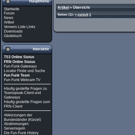
Hauptmenü
Artikel
»
Übersicht
Startseite
Forum
Seiten
(1):
<
zurück
1
News
Artikel
Verweis Liste Links
Downloads
Gästebuch
Interaktiv
TS3 Online Status
FRN Online Status
Fun-Funk Gateways
Locator Finde und Suche
Fun Funk Team
Fun-Funk Webcam TV
Häufig gestellte Fragen zu
Teamspeak-Client und
Gateways
Häufig gestellte Fragen zum
FRN-Client
Abkürzungen der
Bundesländer (Kürzel)
Abstimmungen
Serverregeln
Die Fun-Funk History