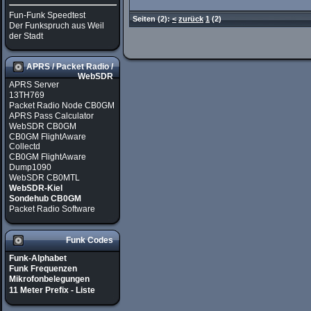
Fun-Funk Speedtest
Seiten
(2):
<
zurück
1
(2)
Der Funkspruch aus Weil
der Stadt
APRS / Packet Radio /
WebSDR
APRS Server
13TH769
Packet Radio Node CB0GM
APRS Pass Calculator
WebSDR CB0GM
CB0GM FlightAware
Collectd
CB0GM FlightAware
Dump1090
WebSDR CB0MTL
WebSDR-Kiel
Sondehub CB0GM
Packet Radio Software
Funk Codes
Funk-Alphabet
Funk Frequenzen
Mikrofonbelegungen
11 Meter Prefix - Liste