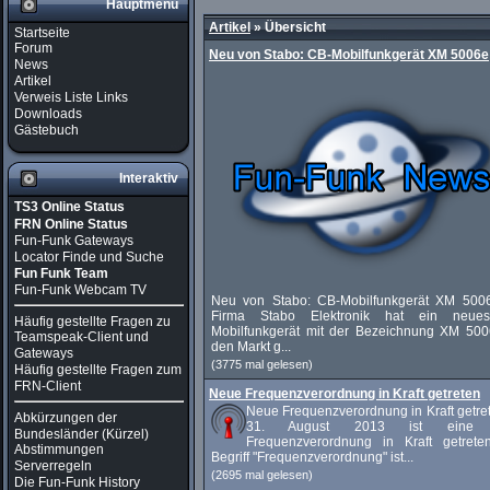
Hauptmenü
Artikel
»
Übersicht
Startseite
Forum
Neu von Stabo: CB-Mobilfunkgerät XM 5006e
News
Artikel
Verweis Liste Links
Downloads
Gästebuch
Interaktiv
TS3 Online Status
FRN Online Status
Fun-Funk Gateways
Locator Finde und Suche
Fun Funk Team
Fun-Funk Webcam TV
Neu von Stabo: CB-Mobilfunkgerät XM 500
Firma Stabo Elektronik hat ein neue
Häufig gestellte Fragen zu
Mobilfunkgerät mit der Bezeichnung XM 500
Teamspeak-Client und
den Markt g...
Gateways
(3775 mal gelesen)
Häufig gestellte Fragen zum
FRN-Client
Neue Frequenzverordnung in Kraft getreten
Neue Frequenzverordnung in Kraft getre
Abkürzungen der
31. August 2013 ist eine 
Bundesländer (Kürzel)
Frequenzverordnung in Kraft getrete
Abstimmungen
Begriff "Frequenzverordnung" ist...
Serverregeln
(2695 mal gelesen)
Die Fun-Funk History