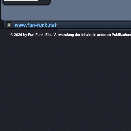
© 2026 by Fun-Funk. Eine Verwendung der Inhalte in anderen Publikation
Diese Website
PHPKIT ist eine einget