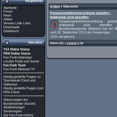
Hauptmenü
Artikel
»
Übersicht
Startseite
Forum
Frequenzgebührenverordnung geändert -
News
Hobbyfunk nicht betroffen
Artikel
Frequenzgebührenverordnung geän
Verweis Liste Links
Hobbyfunk nicht betroffen
Downloads
Bundesnetzagentur (BNetzA) hat mit W
Gästebuch
vom 28. September 2013 die Frequenzge...
(3131 mal gelesen)
Interaktiv
Seiten
(2):
<
zurück
1
(2)
TS3 Online Status
FRN Online Status
Fun-Funk Gateways
Locator Finde und Suche
Fun Funk Team
Fun-Funk Webcam TV
Häufig gestellte Fragen zu
Teamspeak-Client und
Gateways
Häufig gestellte Fragen zum
FRN-Client
Abkürzungen der
Bundesländer (Kürzel)
Abstimmungen
Serverregeln
Die Fun-Funk History