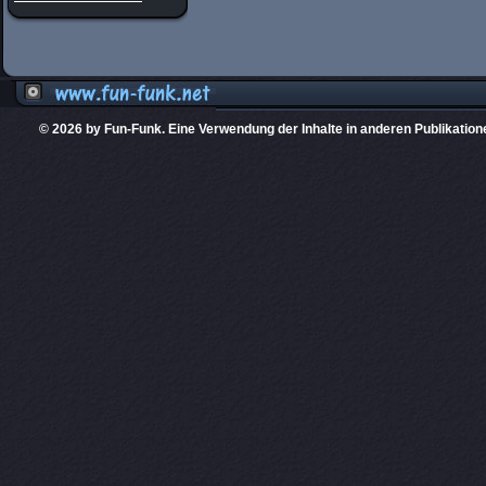
© 2026 by Fun-Funk. Eine Verwendung der Inhalte in anderen Publikation
Diese Website
PHPKIT ist eine einget