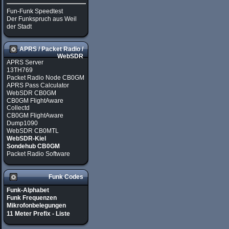
Fun-Funk Speedtest
Der Funkspruch aus Weil
der Stadt
APRS / Packet Radio /
WebSDR
APRS Server
13TH769
Packet Radio Node CB0GM
APRS Pass Calculator
WebSDR CB0GM
CB0GM FlightAware
Collectd
CB0GM FlightAware
Dump1090
WebSDR CB0MTL
WebSDR-Kiel
Sondehub CB0GM
Packet Radio Software
Funk Codes
Funk-Alphabet
Funk Frequenzen
Mikrofonbelegungen
11 Meter Prefix - Liste