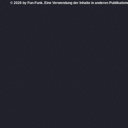
© 2026 by Fun-Funk. Eine Verwendung der Inhalte in anderen Publikation
Diese Website
PHPKIT ist eine einget