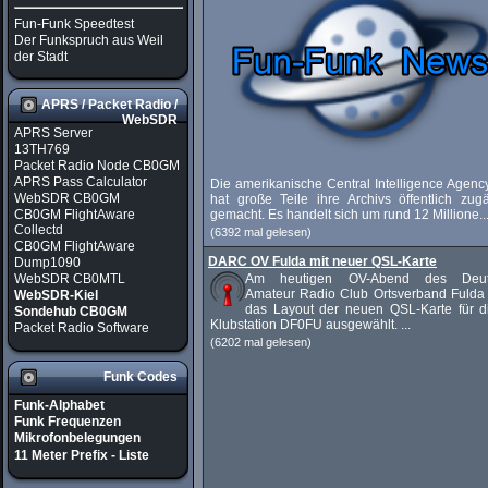
Fun-Funk Speedtest
Der Funkspruch aus Weil
der Stadt
APRS / Packet Radio /
WebSDR
APRS Server
13TH769
Packet Radio Node CB0GM
APRS Pass Calculator
Die amerikanische Central Intelligence Agenc
WebSDR CB0GM
hat große Teile ihre Archivs öffentlich zug
CB0GM FlightAware
gemacht. Es handelt sich um rund 12 Millione..
Collectd
(6392 mal gelesen)
CB0GM FlightAware
DARC OV Fulda mit neuer QSL-Karte
Dump1090
WebSDR CB0MTL
Am heutigen OV-Abend des Deut
Amateur Radio Club Ortsverband Fulda
WebSDR-Kiel
das Layout der neuen QSL-Karte für d
Sondehub CB0GM
Klubstation DF0FU ausgewählt. ...
Packet Radio Software
(6202 mal gelesen)
Funk Codes
Funk-Alphabet
Funk Frequenzen
Mikrofonbelegungen
11 Meter Prefix - Liste