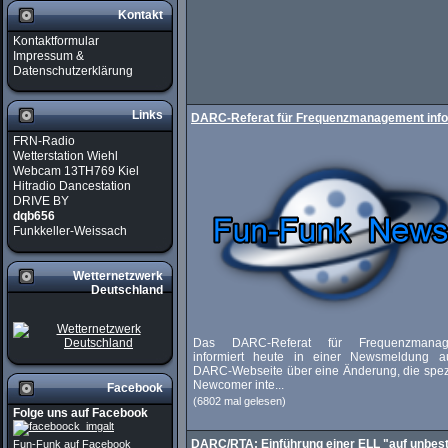
Kontakt
Kontaktformular
Impressum &
Datenschutzerklärung
Links
DARC-Referat für Frequenzmanagement info
FRN-Radio
Wetterstation Wiehl
Webcam 13TH769 Kiel
Hitradio Dancestation
DRIVE BY
dqb656
Funkkeller-Weissach
Wetternetzwerk
Deutschland
Das DARC-Referat für Frequenzmanag
informiert heute in einer Newsmeldung a
DARC-Webseite über eine Änderung, die spezi
Newcomer inte...
Facebook
(6802 mal gelesen)
Folge uns auf Facebook
DARC/RTA: Einführung einer ELL "auf unbes
Fun-Funk auf Facebook