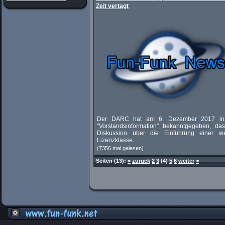
Zeit vertagt
Der DARC hat am 6. Dezember 2017 in 
"Vorstandsinformation" bekanntgegeben, das
Diskussion über die Einführung einer we
Lizenzklasse...
(7356 mal gelesen)
Seiten
(13):
<
zurück
2
3
(4)
5
6
weiter
>