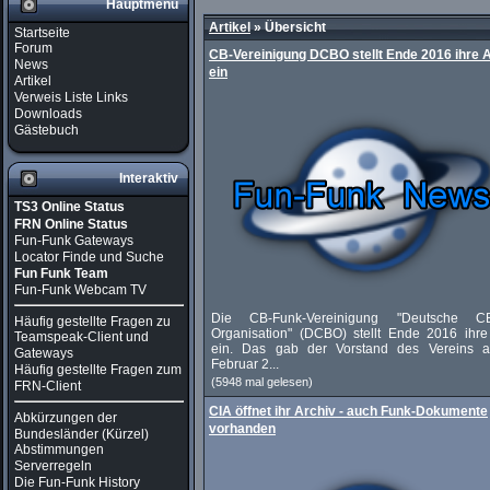
Hauptmenü
Artikel
»
Übersicht
Startseite
Forum
CB-Vereinigung DCBO stellt Ende 2016 ihre A
News
ein
Artikel
Verweis Liste Links
Downloads
Gästebuch
Interaktiv
TS3 Online Status
FRN Online Status
Fun-Funk Gateways
Locator Finde und Suche
Fun Funk Team
Fun-Funk Webcam TV
Die CB-Funk-Vereinigung "Deutsche CB
Häufig gestellte Fragen zu
Organisation" (DCBO) stellt Ende 2016 ihre 
Teamspeak-Client und
ein. Das gab der Vorstand des Vereins 
Gateways
Februar 2...
Häufig gestellte Fragen zum
(5948 mal gelesen)
FRN-Client
CIA öffnet ihr Archiv - auch Funk-Dokumente
Abkürzungen der
vorhanden
Bundesländer (Kürzel)
Abstimmungen
Serverregeln
Die Fun-Funk History