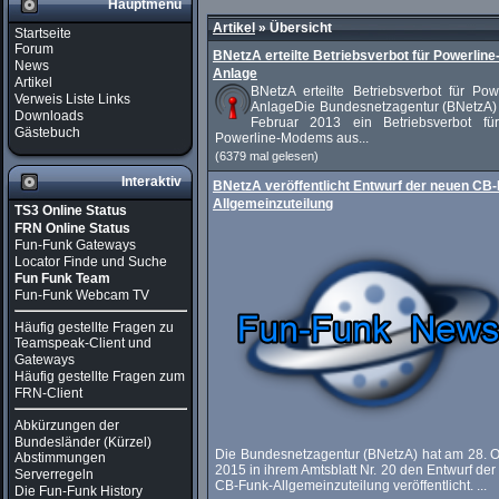
Hauptmenü
Artikel
»
Übersicht
Startseite
Forum
BNetzA erteilte Betriebsverbot für Powerline
News
Anlage
Artikel
BNetzA erteilte Betriebsverbot für Pow
Verweis Liste Links
AnlageDie Bundesnetzagentur (BNetzA) 
Downloads
Februar 2013 ein Betriebsverbot fü
Gästebuch
Powerline-Modems aus...
(6379 mal gelesen)
Interaktiv
BNetzA veröffentlicht Entwurf der neuen CB
Allgemeinzuteilung
TS3 Online Status
FRN Online Status
Fun-Funk Gateways
Locator Finde und Suche
Fun Funk Team
Fun-Funk Webcam TV
Häufig gestellte Fragen zu
Teamspeak-Client und
Gateways
Häufig gestellte Fragen zum
FRN-Client
Abkürzungen der
Bundesländer (Kürzel)
Die Bundesnetzagentur (BNetzA) hat am 28. O
Abstimmungen
2015 in ihrem Amtsblatt Nr. 20 den Entwurf de
Serverregeln
CB-Funk-Allgemeinzuteilung veröffentlicht. ...
Die Fun-Funk History