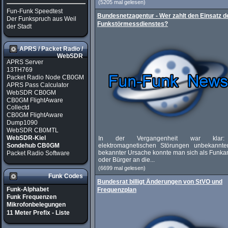
(5205 mal gelesen)
Fun-Funk Speedtest
Bundesnetzagentur - Wer zahlt den Einsatz d
Der Funkspruch aus Weil
Funkstörmessdienstes?
der Stadt
APRS / Packet Radio /
WebSDR
APRS Server
13TH769
Packet Radio Node CB0GM
APRS Pass Calculator
WebSDR CB0GM
CB0GM FlightAware
Collectd
CB0GM FlightAware
Dump1090
WebSDR CB0MTL
WebSDR-Kiel
In der Vergangenheit war klar
elektromagnetischen Störungen unbekannte
Sondehub CB0GM
bekannter Ursache konnte man sich als Funka
Packet Radio Software
oder Bürger an die...
(6699 mal gelesen)
Funk Codes
Bundesrat billigt Änderungen von StVO und
Funk-Alphabet
Frequenzplan
Funk Frequenzen
Mikrofonbelegungen
11 Meter Prefix - Liste