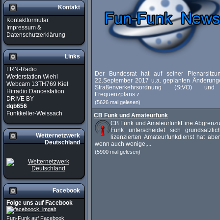
Kontakt
Kontaktformular
Impressum &
Datenschutzerklärung
Links
FRN-Radio
Der Bundesrat hat auf seiner Plenarsitz
Wetterstation Wiehl
22.September 2017 u.a. geplanten Änderung
Webcam 13TH769 Kiel
Straßenverkehrsordnung (StVO) un
Hitradio Dancestation
Frequenzplans z...
DRIVE BY
(5626 mal gelesen)
dqb656
Funkkeller-Weissach
CB Funk und Amateurfunk
CB Funk und AmateurfunkEine Abgrenz
Funk unterscheidet sich grundsätzli
Wetternetzwerk
lizenzierten Amateurfunkdienst hat abe
Deutschland
wenn auch wenige,...
(5900 mal gelesen)
Facebook
Folge uns auf Facebook
Fun-Funk auf Facebook