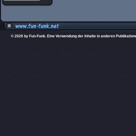
© 2026 by Fun-Funk. Eine Verwendung der Inhalte in anderen Publikation
Diese Website
PHPKIT ist eine einget