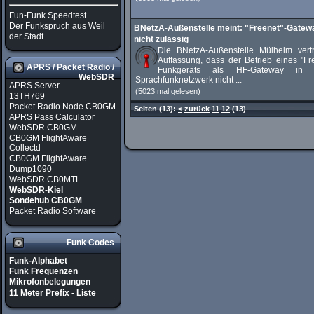
Fun-Funk Speedtest
Der Funkspruch aus Weil
BNetzA-Außenstelle meint: "Freenet"-Gatew
der Stadt
nicht zulässig
Die BNetzA-Außenstelle Mülheim vertri
Auffassung, dass der Betrieb eines "Fr
APRS / Packet Radio /
Funkgeräts als HF-Gateway in 
WebSDR
Sprachfunknetzwerk nicht ...
APRS Server
(5023 mal gelesen)
13TH769
Packet Radio Node CB0GM
Seiten
(13):
<
zurück
11
12
(13)
APRS Pass Calculator
WebSDR CB0GM
CB0GM FlightAware
Collectd
CB0GM FlightAware
Dump1090
WebSDR CB0MTL
WebSDR-Kiel
Sondehub CB0GM
Packet Radio Software
Funk Codes
Funk-Alphabet
Funk Frequenzen
Mikrofonbelegungen
11 Meter Prefix - Liste