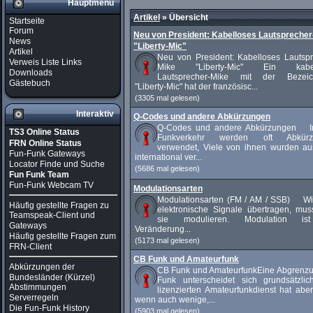
Hauptmenü
Artikel
»
Übersicht
Startseite
Forum
Neu von President: Kabelloses Lautsprecher
News
"Liberty-Mic"
Artikel
Neu von President: Kabelloses Lautspr
Verweis Liste Links
Mike "Liberty-Mic" Ein kabel
Downloads
Lautsprecher-Mike mit der Bezei
Gästebuch
"Liberty-Mic" hat der französisc...
(3305 mal gelesen)
Interaktiv
Q-Codes und andere Abkürzungen
Q-Codes und andere Abkürzungen 
TS3 Online Status
Funkverkehr werden oft Abkürz
FRN Online Status
verwendet, Viele von ihnen wurden a
Fun-Funk Gateways
international ver...
Locator Finde und Suche
(5686 mal gelesen)
Fun Funk Team
Fun-Funk Webcam TV
Modulationsarten
Modulationsarten (FM / AM / SSB) Wi
Häufig gestellte Fragen zu
elektronische Signale übertragen, mu
Teamspeak-Client und
sie modulieren. Modulation is
Gateways
Veränderung...
Häufig gestellte Fragen zum
(5173 mal gelesen)
FRN-Client
CB Funk und Amateurfunk
Abkürzungen der
CB Funk und AmateurfunkEine Abgrenz
Bundesländer (Kürzel)
Funk unterscheidet sich grundsätzli
Abstimmungen
lizenzierten Amateurfunkdienst hat abe
Serverregeln
wenn auch wenige,...
Die Fun-Funk History
(5903 mal gelesen)