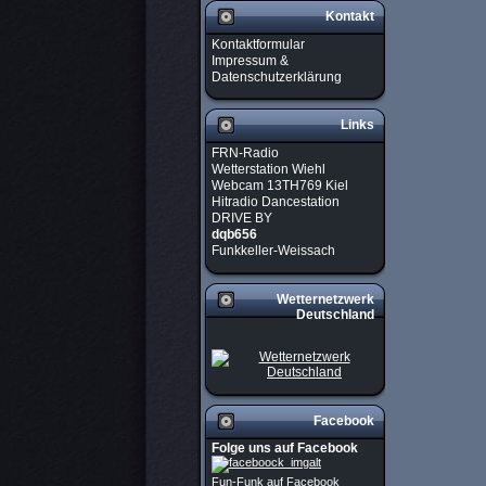
Kontakt
Kontaktformular
Impressum &
Datenschutzerklärung
Links
FRN-Radio
Wetterstation Wiehl
Webcam 13TH769 Kiel
Hitradio Dancestation
DRIVE BY
dqb656
Funkkeller-Weissach
Wetternetzwerk
Deutschland
Facebook
Folge uns auf Facebook
Fun-Funk auf Facebook