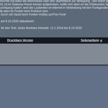
möchte hat dafür die Wohnstube oder den Stammtisch zur Verfügung - wer lieber k
eht, ist im Gateway-Raum besser aufgehoben, sollte sich aber an die 5Sekunden 
rchgang halten, weil die Laufzeiten im Internet in Verbindung mit den Funkgeräte
lte aber für Funker kein Problem sein.
 Euch viel Spaß beim Funker-Hobby auf Fun-Funk
 am 8.10.2020 aktualisiert
h für den Text: Jacky Nordsee (Harald) 12.1.2016 bis 8.10.2020
Druckbare Version
Seitenanfang