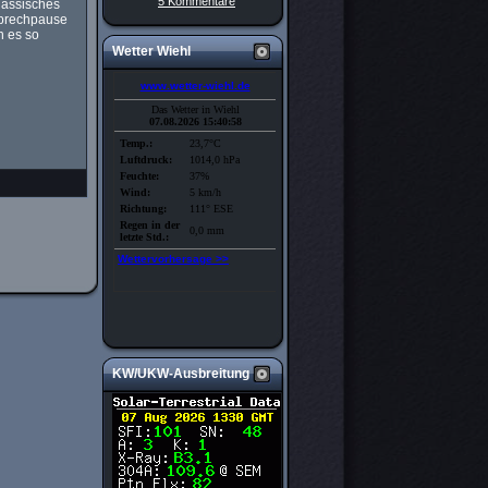
5 Kommentare
lassisches
Sprechpause
n es so
Wetter Wiehl
KW/UKW-Ausbreitung