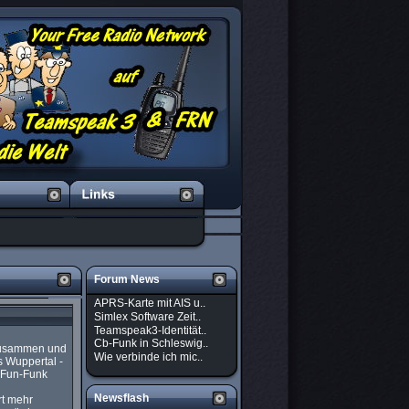
Forum News
APRS-Karte mit AIS u..
Simlex Software Zeit..
Teamspeak3-Identität..
Cb-Funk in Schleswig..
 zusammen und
Wie verbinde ich mic..
s Wuppertal -
r Fun-Funk
Newsflash
rt mehr