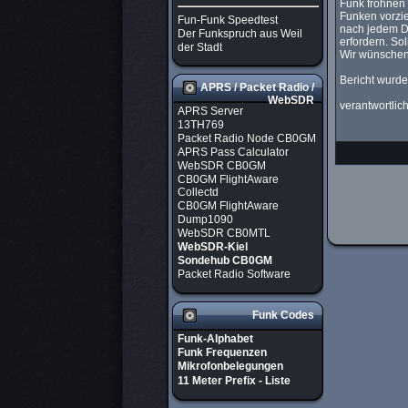
Funk fröhnen 
Funken vorzi
Fun-Funk Speedtest
nach jedem Du
Der Funkspruch aus Weil
erfordern. Sol
der Stadt
Wir wünschen
Bericht wurde
APRS / Packet Radio /
WebSDR
verantwortlic
APRS Server
13TH769
Packet Radio Node CB0GM
APRS Pass Calculator
WebSDR CB0GM
CB0GM FlightAware
Collectd
CB0GM FlightAware
Dump1090
WebSDR CB0MTL
WebSDR-Kiel
Sondehub CB0GM
Packet Radio Software
Funk Codes
Funk-Alphabet
Funk Frequenzen
Mikrofonbelegungen
11 Meter Prefix - Liste