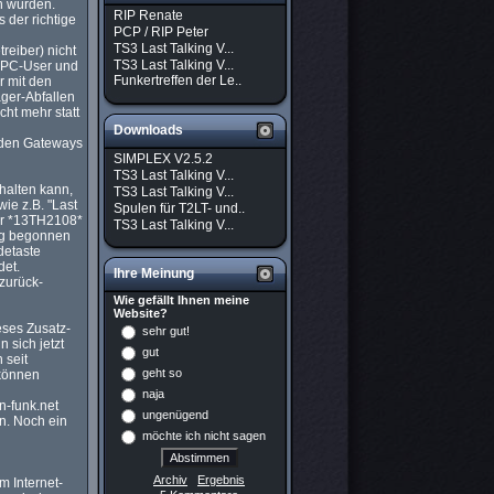
n würden.
RIP Renate
 der richtige
PCP / RIP Peter
TS3 Last Talking V...
reiber) nicht
TS3 Last Talking V...
r PC-User und
Funkertreffen der Le..
r mit den
ger-Abfallen
cht mehr statt
Downloads
enden Gateways
SIMPLEX V2.5.2
TS3 Last Talking V...
halten kann,
TS3 Last Talking V...
ie z.B. "Last
Spulen für T2LT- und..
ger *13TH2108*
TS3 Last Talking V...
ng begonnen
detaste
det.
Ihre Meinung
zurück-
Wie gefällt Ihnen meine
Website?
eses Zusatz-
sehr gut!
 sich jetzt
gut
 seit
geht so
 können
naja
n-funk.net
ungenügend
n. Noch ein
möchte ich nicht sagen
Archiv
Ergebnis
m Internet-