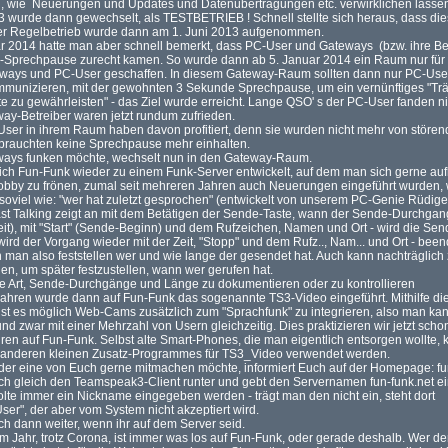
n, wie Neuerungen und Updates und Datenübertragungen etc. verwirklichen lasse
3 wurde dann gewechselt, als TESTBETRIEB ! Schnell stellte sich heraus, dass dies
 Der Regelbetrieb wurde dann am 1. Juni 2013 aufgenommen.
 2014 hatte man aber schnell bemerkt, dass PC-User und Gateways (bzw. ihre Bet
k.-Sprechpause zurecht kamen. So wurde dann ab 5. Januar 2014 ein Raum nur fü
teways und PC-User geschaffen. In diesem Gateway-Raum sollten dann nur PC-Use
munizieren, mit der gewohnten 3 Sekunde Sprechpause, um ein vernünftiges "Trä
e zu gewährleisten" - das Ziel wurde erreicht. Lange QSO' s der PC-User fanden ni
ay-Betreiber waren jetzt rundum zufrieden.
ser in ihrem Raum haben davon profitiert, denn sie wurden nicht mehr von stör
 brauchten keine Sprechpause mehr einhalten.
ways funken möchte, wechselt nun in den Gateway-Raum.
ich Fun-Funk wieder zu einem Funk-Server entwickelt, auf dem man sich gerne auf
by zu frönen, zumal seit mehreren Jahren auch Neuerungen eingeführt wurden, w
 soviel wie: "wer hat zuletzt gesprochen" (entwickelt von unserem PC-Genie Rüdi
st Talking zeigt an mit dem Betätigen der Sende-Taste, wann der Sende-Durchga
it), mit "Start" (Sende-Beginn) und dem Rufzeichen, Namen und Ort - wird die Sen
wird der Vorgang wieder mit der Zeit, "Stopp" und dem Rufz.., Nam... und Ort - been
man also feststellen wer und wie lange der gesendet hat. Auch kann nachträglich 
den, um später festzustellen, wann wer gerufen hat.
le Art, Sende-Durchgänge und Länge zu dokumentieren oder zu kontrollieren
Jahren wurde dann auf Fun-Funk das sogenannte TS3-Video eingeführt. Mithilfe di
t es möglich Web-Cams zusätzlich zum "Sprachfunk" zu integrieren, also man kann
nd zwar mit einer Mehrzahl von Usern gleichzeitig. Dies praktizieren wir jetzt schon
en auf Fun-Funk. Selbst alte Smart-Phones, die man eigentlich entsorgen wollte,
es anderen kleinen Zusatz-Programmes für TS3_Video verwendet werden.
er eine von Euch gerne mitmachen möchte, informiert Euch auf der Homepage: fu
ch gleich den Teamspeak3-Client runter und gebt den Servernamen fun-funk.net ei
olte immer ein Nickname eingegeben werden - trägt man den nicht ein, steht dort
r", der aber vom System nicht akzeptiert wird.
ch dann weiter, wenn ihr auf dem Server seid.
m Jahr, trotz Corona, ist immer was los auf Fun-Funk, oder gerade deshalb. Wer de