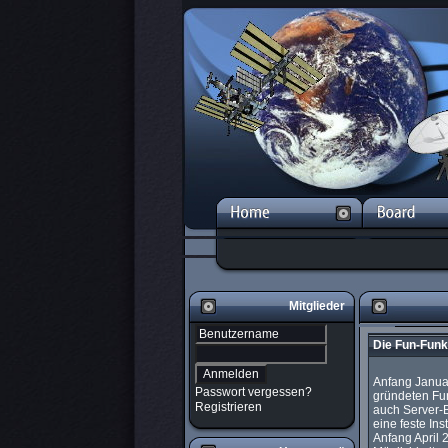
Mitglieder
Die Fun-Funk 
Anfang Januar
Passwort vergessen?
gründeten Fun
Registrieren
auch Server-B
eine feste Ins
Anfang April