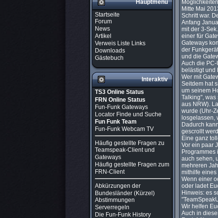
Hauptmenü
Möglichkeite
Mitte Mai 201
Startseite
Schritt war.
Forum
Anfang Januar
News
mit der 3-Se
Artikel
einer für Ga
Gateways kom
Verweis Liste Links
der Funkgerät
Downloads
und die Gatew
Gästebuch
Auch die PC-U
belästigt und
Wer mit Gate
Interaktiv
Seitdem hat s
um seinem Hob
TS3 Online Status
Talking", was
FRN Online Status
aus NRW). La
Fun-Funk Gateways
wurde (Uhr-Ze
Locator Finde und Suche
losgelassen, 
Fun Funk Team
Dadurch kann 
Fun-Funk Webcam TV
gescrollt wer
Eine ganz tol
Häufig gestellte Fragen zu
Vor ein paar 
Teamspeak-Client und
Programmes is
Gateways
auch sehen, u
Häufig gestellte Fragen zum
mehreren Jahr
FRN-Client
mithilfe ein
Wenn einer od
Abkürzungen der
oder ladet Eu
Hinweis: es s
Bundesländer (Kürzel)
"TeamSpeakUse
Abstimmungen
Wir helfen Eu
Serverregeln
Auch in diese
Die Fun-Funk History