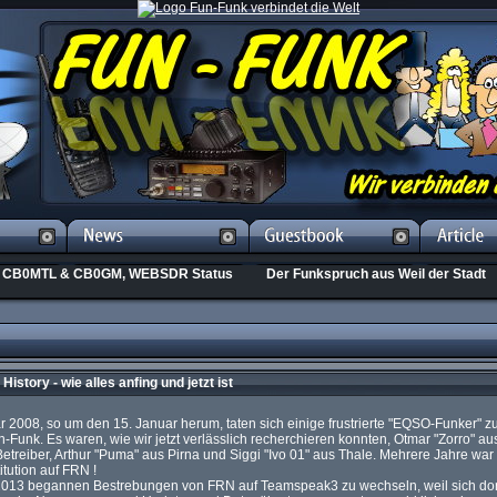
CB0MTL & CB0GM, WEBSDR Status
Der Funkspruch aus Weil der Stadt
History - wie alles anfing und jetzt ist
 2008, so um den 15. Januar herum, taten sich einige frustrierte "EQSO-Funker"
-Funk. Es waren, wie wir jetzt verlässlich recherchieren konnten, Otmar "Zorro" au
etreiber, Arthur "Puma" aus Pirna und Siggi "Ivo 01" aus Thale. Mehrere Jahre wa
titution auf FRN !
 2013 begannen Bestrebungen von FRN auf Teamspeak3 zu wechseln, weil sich do