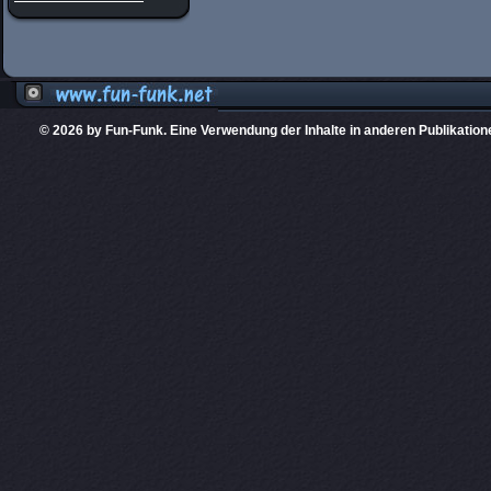
© 2026 by Fun-Funk. Eine Verwendung der Inhalte in anderen Publikation
Diese Website
PHPKIT ist eine einget