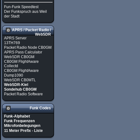
Fun-Funk Speedtest
Der Funkspruch aus Weil
der Stadt
APRS / Packet Radio /
WebSDR
APRS Server
13TH769
Packet Radio Node CB0GM
APRS Pass Calculator
WebSDR CB0GM
CB0GM FlightAware
Collectd
CB0GM FlightAware
Dump1090
WebSDR CB0MTL
WebSDR-Kiel
Sondehub CB0GM
Packet Radio Software
Funk Codes
Funk-Alphabet
Funk Frequenzen
Mikrofonbelegungen
11 Meter Prefix - Liste