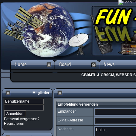
CB0MTL & CB0GM, WEBSDR St
Mitglieder
Empfehlung versenden
Empfänger
Passwort vergessen?
E-Mail-Adresse
Registrieren
Nachricht