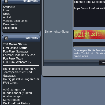
Hauptmenü
Startseite
Forum
News
Artikel
Verweis Liste Links
Downloads
Gästebuch
Sicherheitsprüfung
Interaktiv
TS3 Online Status
FRN Online Status
Bitte tragen Sie die Zeichen
Fun-Funk Gateways
in das Textfeld ein. Sie kö
Locator Finde und Suche
erneut laden.
Fun Funk Team
Fun-Funk Webcam TV
Häufig gestellte Fragen zu
Teamspeak-Client und
Gateways
Häufig gestellte Fragen zum
FRN-Client
Abkürzungen der
Bundesländer (Kürzel)
Abstimmungen
Serverregeln
Die Fun-Funk History