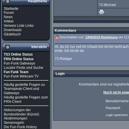
Hauptmenü
73 Michael
Startseite
Forum
News
Artikel
Verweis Liste Links
Downloads
Kommentare
Gästebuch
Geschrieben von:
13HN3010 Beetlejuice
am 12.0
Hi, da ich zur zeit im Urlaub bin ist mir nicht 
Interaktiv
ende Juli ist sie da.
TS3 Online Status
73 Rüdiger
FRN Online Status
Fun-Funk Gateways
Locator Finde und Suche
Fun Funk Team
Login
Fun-Funk Webcam TV
Kommentare sind nur registrierte
Häufig gestellte Fragen zu
Teamspeak-Client und
Noch nicht ange
Gateways
Häufig gestellte Fragen zum
Benutzername
FRN-Client
Passwort
Abkürzungen der
Bundesländer (Kürzel)
Login speichern
Abstimmungen
Serverregeln
Die Fun-Funk History