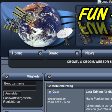
CB0MTL & CB0GM, WEBSDR St
Mitglieder
Gästebucheintrag
Gast
Last Talking für di
Passwort vergessen?
Hallo Funkkollegin
eingetragen am
Registrieren
05.07.2023 - 14:59
ist jemandem scho
Version (API 26) in A