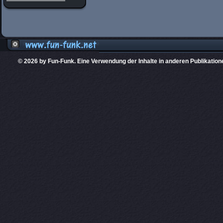
© 2026 by Fun-Funk. Eine Verwendung der Inhalte in anderen Publikation
Diese Website
PHPKIT ist eine einget