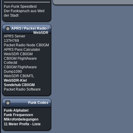
Fun-Funk Speedtest
Der Funkspruch aus Weil
der Stadt
APRS / Packet Radio /
WebSDR
APRS Server
13TH769
Packet Radio Node CB0GM
APRS Pass Calculator
WebSDR CB0GM
CB0GM FlightAware
Collectd
CB0GM FlightAware
Dump1090
WebSDR CB0MTL
WebSDR-Kiel
Sondehub CB0GM
Packet Radio Software
Funk Codes
Funk-Alphabet
Funk Frequenzen
Mikrofonbelegungen
11 Meter Prefix - Liste