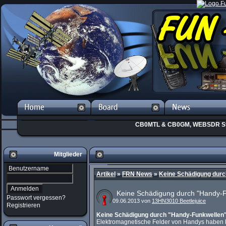
CB0MTL & CB0GM, WEBSDR St
Mitglieder
Artikel
»
FRN News
»
Keine Schädigung durc
Keine Schädigung durch "Handy-F
Passwort vergessen?
09.06.2013 von
13HN3010 Beetlejuice
Registrieren
Keine Schädigung durch "Handy-Funkwellen"
Elektromagnetische Felder von Handys haben ke