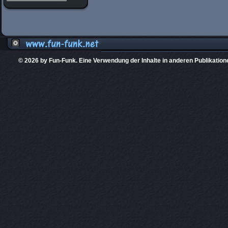
© 2026 by Fun-Funk. Eine Verwendung der Inhalte in anderen Publikation
Diese Website
PHPKIT ist eine einget