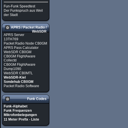
Fun-Funk Speedtest
Der Funkspruch aus Weil
der Stadt
APRS / Packet Radio /
WebSDR
APRS Server
13TH769
Packet Radio Node CB0GM
APRS Pass Calculator
WebSDR CB0GM
CB0GM FlightAware
Collectd
CB0GM FlightAware
Dump1090
WebSDR CB0MTL
WebSDR-Kiel
Sondehub CB0GM
Packet Radio Software
Funk Codes
Funk-Alphabet
Funk Frequenzen
Mikrofonbelegungen
11 Meter Prefix - Liste