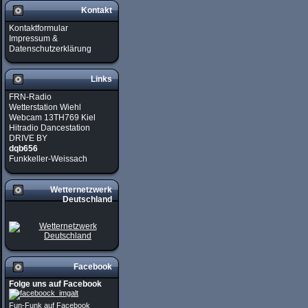
Kontakt
Kontaktformular
Impressum &
Datenschutzerklärung
Links
FRN-Radio
Wetterstation Wiehl
Webcam 13TH769 Kiel
Hitradio Dancestation
DRIVE BY
dqb656
Funkkeller-Weissach
Wetternetzwerk
Deutschland
Facebook
Folge uns auf Facebook
Fun-Funk auf Facebook