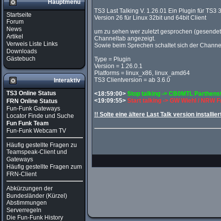
Hauptmenü
TS3 Last Talking V. 1.26.01 Ein Plugin für TS3 3
Startseite
Version 26 für Linux 32bit und 64bit Client
Forum
News
um zu sehen wer zuletzt gesprochen (gesendet) 
Artikel
Channeltab angezeigt.
Verweis Liste Links
Sowie beim Sprechen schaltet sich der Chann
Downloads
Gästebuch
Type = Plugin
Version = 1.26.0.1
Platforms = linux_x86, linux_amd64
TS3 Clientversion = ab 3.6.0
Interaktiv
TS3 Online Status
<18:59:00>
Stop talking -> CB0MTL Parthen
<19:09:55>
Start talking -> GW Wiehl / NRW 
FRN Online Status
Fun-Funk Gateways
!! Solte eine ältere Last Talk version installier
Locator Finde und Suche
Fun Funk Team
Fun-Funk Webcam TV
Häufig gestellte Fragen zu
Teamspeak-Client und
Gateways
Häufig gestellte Fragen zum
FRN-Client
Abkürzungen der
Bundesländer (Kürzel)
Abstimmungen
Serverregeln
Die Fun-Funk History