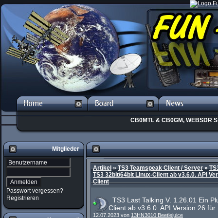
CB0MTL & CB0GM, WEBSDR St
Mitglieder
Artikel
»
TS3 Teamspeak Client / Server
»
TS3
TS3 32bit/64bit Linux-Client ab v3.6.0. API Ver
Client
Passwort vergessen?
Registrieren
TS3 Last Talking V. 1.26.01 Ein Plu
Client ab v3.6.0. API Version 26 für
12.07.2023 von
13HN3010 Beetlejuice