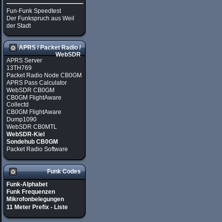
Fun-Funk Speedtest
Der Funkspruch aus Weil
der Stadt
APRS / Packet Radio /
WebSDR
APRS Server
13TH769
Packet Radio Node CB0GM
APRS Pass Calculator
WebSDR CB0GM
CB0GM FlightAware
Collectd
CB0GM FlightAware
Dump1090
WebSDR CB0MTL
WebSDR-Kiel
Sondehub CB0GM
Packet Radio Software
Funk Codes
Funk-Alphabet
Funk Frequenzen
Mikrofonbelegungen
11 Meter Prefix - Liste