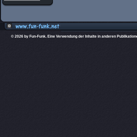
© 2026 by Fun-Funk. Eine Verwendung der Inhalte in anderen Publikation
Diese Website
PHPKIT ist eine einget