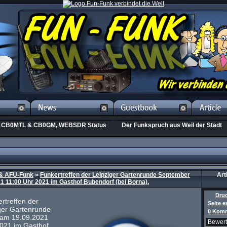
CB0MTL & CB0GM, WEBSDR Status
Der Funkspruch aus Weil der Stadt
& AFU-Funk
»
Funkertreffen der Leipziger Gartenrunde September
Art
1 11:00 Uhr 2021 im Gasthof Bubendorf (bei Borna).
Dru
treffen der
Seite 
ger Gartenrunde
0 Komm
am 19.09.2021
2021 im Gasthof