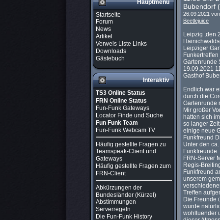
Hauptmenü
Bubendorf (
26.09.2021 vo
Startseite
Beetlejuice
Forum
News
Leipzig ,den 
Artikel
Hainichwalds
Verweis Liste Links
Leipziger Gar
Downloads
Funkertreffen
Gästebuch
Gartenrunde
19.09.2021 1
Gasthof Buben
Interaktiv
Endlich war e
TS3 Online Status
durch die Cor
FRN Online Status
Gartenrunde ni
Fun-Funk Gateways
Mir großer Vo
Locator Finde und Suche
hatten sich i
Fun Funk Team
so langer Zeit
Fun-Funk Webcam TV
einige neue G
Funkfreund Di
Häufig gestellte Fragen zu
Unter den ca
Funkfreunde. 
Teamspeak-Client und
FRN-Server M
Gateways
Regis-Breitin
Häufig gestellte Fragen zum
Funkfreund an
FRN-Client
unserem geme
verschiedene
Abkürzungen der
Treffen aufge
Bundesländer (Kürzel)
Die Freunde 
Abstimmungen
wurde natürli
Serverregeln
wohltuender u
Die Fun-Funk History