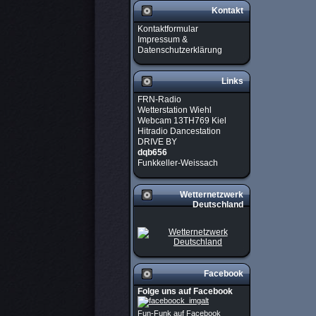
Kontakt
Kontaktformular
Impressum &
Datenschutzerklärung
Links
FRN-Radio
Wetterstation Wiehl
Webcam 13TH769 Kiel
Hitradio Dancestation
DRIVE BY
dqb656
Funkkeller-Weissach
Wetternetzwerk
Deutschland
Facebook
Folge uns auf Facebook
Fun-Funk auf Facebook