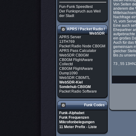
dieser Atmosp
Von Seiten de
Fun-Funk Speedtest
anderem die 
Der Funkspruch aus Weil
Mittelsachsen
der Stadt
Nachfrage ei
VL vom Serve
Eine auch seh
APRS / Packet Radio /
Ehepartner a
WebSDR
aufgebrachte 
APRS Server
ein großes D
13TH769
Auch für das 
Packet Radio Node CB0GM
gemeinsam mi
APRS Pass Calculator
gleicher Stell
WebSDR CB0GM
Bis zu unser
CB0GM FlightAware
73 , 55 13HN2
Collectd
CB0GM FlightAware
Dump1090
WebSDR CB0MTL
WebSDR-Kiel
Sondehub CB0GM
Packet Radio Software
Funk Codes
Funk-Alphabet
Funk Frequenzen
Mikrofonbelegungen
11 Meter Prefix - Liste