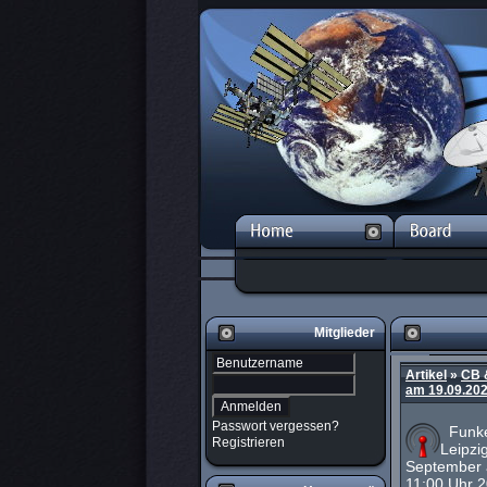
Mitglieder
Artikel
»
CB 
am 19.09.202
Passwort vergessen?
Funker
Registrieren
Leipzi
September 
11:00 Uhr 