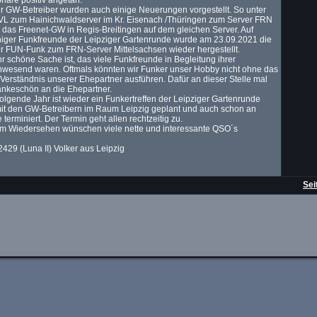
häre positiv angetan.
r GW-Betreiber wurden auch einige Neuerungen vorgestellt. So unter
VL zum Hainichwaldserver im Kr. Eisenach /Thüringen zum Server FRN
 das Freenet-GW in Regis-Breitingen auf dem gleichen Server. Auf
niger Funkfreunde der Leipziger Gartenrunde wurde am 23.09.2021 die
r FUN-Funk zum FRN-Server Mittelsachsen wieder hergestellt.
r schöne Sache ist, das viele Funkfreunde in Begleitung ihrer
nwesend waren. Oftmals könnten wir Funker unser Hobby nicht ohne das
Verständnis unserer Ehepartner ausführen. Dafür an dieser Stelle mal
ankeschön an die Ehepartner.
folgende Jahr ist wieder ein Funkertreffen der Leipziger Gartenrunde
t den GW-Betreibern im Raum Leipzig geplant und auch schon an
e terminiert. Der Termin geht allen rechtzeitig zu.
em Wiedersehen wünschen viele nette und interessante QSO´s
429 (Luna II) Volker aus Leipzig
Sei