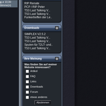
ng
ø 10,00
RIP Renate
Stimme(n)
PCP / RIP Peter
TS3 Last Talking V...
TS3 Last Talking V...
Funkertreffen der Le..
Downloads
SIMPLEX V2.5.2
TS3 Last Talking V...
TS3 Last Talking V...
Spulen für T2LT- und..
TS3 Last Talking V...
Ihre Meinung
Was finden Sie auf meiner
Website interessant?
Artikel
FAQ
Links
Downloads
Forum
etwas anderes