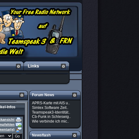
Forum News
APRS-Karte mit AIS u..
ikel-Infos
Simlex Software Zeit..
Teamspeak3-Identität..
Cb-Funk in Schleswig..
ckansicht
Wie verbinde ich mic..
empfehlen
entar(e)
Newsflash