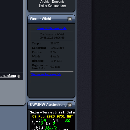
Archiv
Ergebnis
Keine Kommentare
Wetter Wiehl
tenanfang
KW/UKW-Ausbreitung