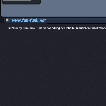
© 2026 by Fun-Funk. Eine Verwendung der Inhalte in anderen Publikation
Diese Website
PHPKIT ist eine einget