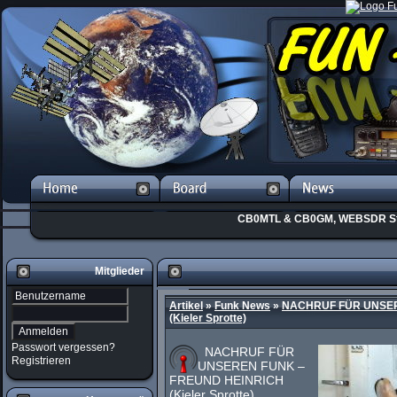
CB0MTL & CB0GM, WEBSDR St
Mitglieder
Artikel
»
Funk News
»
NACHRUF FÜR UNSER
(Kieler Sprotte)
Passwort vergessen?
NACHRUF FÜR
Registrieren
UNSEREN FUNK –
FREUND HEINRICH
(Kieler Sprotte)