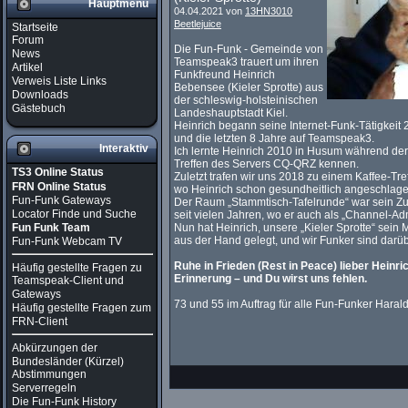
Hauptmenü
04.04.2021 von
13HN3010
Beetlejuice
Startseite
Forum
Die Fun-Funk - Gemeinde von
News
Teamspeak3 trauert um ihren
Artikel
Funkfreund Heinrich
Verweis Liste Links
Bebensee (Kieler Sprotte) aus
Downloads
der schleswig-holsteinischen
Gästebuch
Landeshauptstadt Kiel.
Heinrich begann seine Internet-Funk-Tätigkeit
und die letzten 8 Jahre auf Teamspeak3.
Interaktiv
Ich lernte Heinrich 2010 in Husum während d
Treffen des Servers CQ-QRZ kennen.
TS3 Online Status
Zuletzt trafen wir uns 2018 zu einem Kaffee-Tr
FRN Online Status
wo Heinrich schon gesundheitlich angeschlage
Fun-Funk Gateways
Der Raum „Stammtisch-Tafelrunde“ war sein Z
Locator Finde und Suche
seit vielen Jahren, wo er auch als „Channel-Adm
Fun Funk Team
Nun hat Heinrich, unsere „Kieler Sprotte“ sein
aus der Hand gelegt, und wir Funker sind darübe
Fun-Funk Webcam TV
Ruhe in Frieden (Rest in Peace) lieber Heinri
Häufig gestellte Fragen zu
Erinnerung – und Du wirst uns fehlen.
Teamspeak-Client und
Gateways
73 und 55 im Auftrag für alle Fun-Funker Haral
Häufig gestellte Fragen zum
FRN-Client
Abkürzungen der
Bundesländer (Kürzel)
Abstimmungen
Serverregeln
Die Fun-Funk History