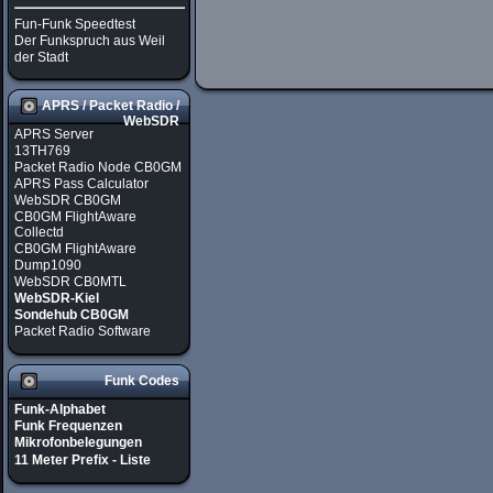
Fun-Funk Speedtest
Der Funkspruch aus Weil
der Stadt
APRS / Packet Radio /
WebSDR
APRS Server
13TH769
Packet Radio Node CB0GM
APRS Pass Calculator
WebSDR CB0GM
CB0GM FlightAware
Collectd
CB0GM FlightAware
Dump1090
WebSDR CB0MTL
WebSDR-Kiel
Sondehub CB0GM
Packet Radio Software
Funk Codes
Funk-Alphabet
Funk Frequenzen
Mikrofonbelegungen
11 Meter Prefix - Liste