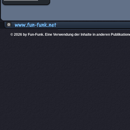
© 2026 by Fun-Funk. Eine Verwendung der Inhalte in anderen Publikation
Diese Website
PHPKIT ist eine einget