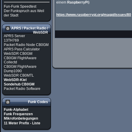
einem
RaspberryPi
)
Fun-Funk Speedtest
Der Funkspruch aus Weil
https://www.raspberrypi.org/magpi/issues/80
der Stadt
APRS / Packet Radio /
WebSDR
APRS Server
13TH769
Packet Radio Node CB0GM
APRS Pass Calculator
WebSDR CB0GM
CB0GM FlightAware
Collectd
CB0GM FlightAware
Dump1090
WebSDR CB0MTL
WebSDR-Kiel
Sondehub CB0GM
Packet Radio Software
Funk Codes
Funk-Alphabet
Funk Frequenzen
Mikrofonbelegungen
11 Meter Prefix - Liste