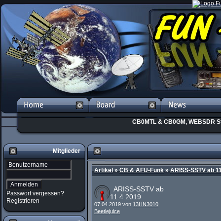
CB0MTL & CB0GM, WEBSDR St
Mitglieder
Artikel
»
CB & AFU-Funk
»
ARISS-SSTV ab 11
ARISS-SSTV ab
Passwort vergessen?
11.4.2019
Registrieren
07.04.2019 von
13HN3010
Beetlejuice