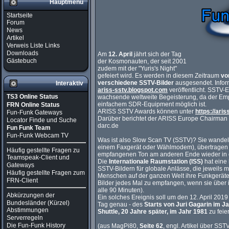
Hauptmenü
Startseite
Forum
News
Artikel
Verweis Liste Links
Downloads
Am
12. April
jährt sich der Tag
Gästebuch
der Kosmonauten, der seit 2001
zudem mit der "Yuris's Night"
gefeiert wird. Es werden in diesem Zeitraum
vo
verschiedene SSTV-Bilder
ausgesendet. Infor
Interaktiv
ariss-sstv.blogspot.com
veröffentlicht. SSTV-E
TS3 Online Status
wachsende weltweite Begeisterung, da der Em
einfachem SDR-Equipment möglich ist.
FRN Online Status
ARISS SSTV Awards können unter
https://aris
Fun-Funk Gateways
Darüber berichtet der ARISS Europe Chairma
Locator Finde und Suche
darc.de
Fun Funk Team
Fun-Funk Webcam TV
Was ist also Slow Scan TV (SSTV)? Sie wandeln
einem Faxgerät oder Wählmodem), übertragen
Häufig gestellte Fragen zu
empfangenen Ton am anderen Ende wieder in e
Teamspeak-Client und
Die
Internationale Raumstation (ISS)
hat eine
Gateways
SSTV-Bildern für globale Anlässe, die jeweils 
Häufig gestellte Fragen zum
Menschen auf der ganzen Welt ihre Funkgeräte 
FRN-Client
Bilder jedes Mal zu empfangen, wenn sie über i
alle 90 Minuten).
Abkürzungen der
Ein solches Ereignis soll u
m den 12. April 2019
Bundesländer (Kürzel)
Tag genau - des
Starts von Juri Gagarin im J
Abstimmungen
Shuttle, 20 Jahre später, im Jahr 1981
zu feie
Serverregeln
Die Fun-Funk History
(aus MagPi80,
Seite 62
, engl. Artikel über S