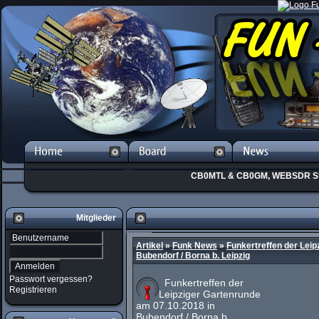
CB0MTL & CB0GM, WEBSDR St
Mitglieder
Artikel
»
Funk News
»
Funkertreffen der Leip
Bubendorf / Borna b. Leipzig
Passwort vergessen?
Funkertreffen der
Registrieren
Leipziger Gartenrunde
am 07.10.2018 in
Bubendorf / Borna b.