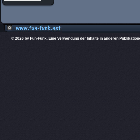
© 2026 by Fun-Funk. Eine Verwendung der Inhalte in anderen Publikation
Diese Website
PHPKIT ist eine einget