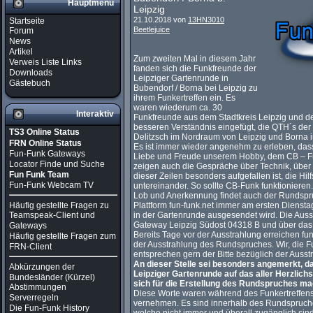
Hauptmenü
Leipzig
21.10.2018 von
13HN3010
Startseite
Beetlejuice
Forum
News
Artikel
Zum zweiten Mal in diesem Jahr
Verweis Liste Links
fanden sich die Funkfreunde der
Downloads
Leipziger Gartenrunde in
Gästebuch
Bubendorf / Borna bei Leipzig zu
ihrem Funkertreffen ein. Es
waren wiederum ca. 30
Interaktiv
Funkfreunde aus dem Stadtkreis Leipzig und de
besseren Verständnis eingefügt, die QTH´s de
TS3 Online Status
Delitzsch im Nordraum von Leipzig und Borna 
FRN Online Status
Es ist immer wieder angenehm zu erleben, dass s
Fun-Funk Gateways
Liebe und Freude unserem Hobby, dem CB – Fu
Locator Finde und Suche
zeigen auch die Gespräche über Technik, über
Fun Funk Team
dieser Zeilen besonders aufgefallen ist, die Hil
Fun-Funk Webcam TV
untereinander. So sollte CB-Funk funktionieren.
Lob und Anerkennung findet auch der Rundspru
Häufig gestellte Fragen zu
Plattform fun-funk.net immer am ersten Dienst
in der Gartenrunde ausgesendet wird. Die Ausst
Teamspeak-Client und
Gateway Leipzig Südost 04318 B und über da
Gateways
Bereits Tage vor der Ausstrahlung erreichen fu
Häufig gestellte Fragen zum
der Ausstrahlung des Rundspruches. Wir, die F
FRN-Client
entsprechen gern der Bitte bezüglich der Auss
An dieser Stelle sei besonders angemerkt, d
Abkürzungen der
Leipziger Gartenrunde auf das aller Herzlich
Bundesländer (Kürzel)
sich für die Erstellung des Rundspruches m
Abstimmungen
Diese Worte waren während des Funkertreffens 
Serverregeln
vernehmen. Es sind innerhalb des Rundspruches
Die Fun-Funk History