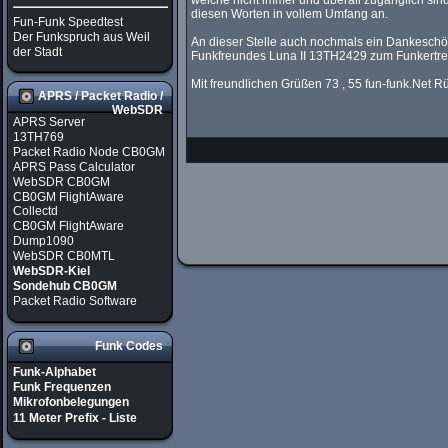
welche nicht immer und überall zugänglich sind.
diesen Worten in vollem Umfang an.
Fun-Funk Speedtest
Der Funkspruch aus Weil
An dieser Stelle auch nochmals ein Dankeschö
der Stadt
Funkfreundes Luna II 13TH2429 zum Funkertref
Mit freundlichen Grüßen 73 , 55 fun-funk.Net 
APRS / Packet Radio /
WebSDR
APRS Server
13TH769
Packet Radio Node CB0GM
APRS Pass Calculator
WebSDR CB0GM
CB0GM FlightAware
Collectd
CB0GM FlightAware
Dump1090
WebSDR CB0MTL
WebSDR-Kiel
Sondehub CB0GM
Packet Radio Software
Funk Codes
Funk-Alphabet
Funk Frequenzen
Mikrofonbelegungen
11 Meter Prefix - Liste