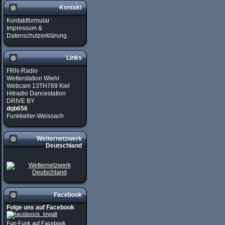
Kontakt
Kontaktformular
Impressum &
Datenschutzerklärung
Links
FRN-Radio
Wetterstation Wiehl
Webcam 13TH769 Kiel
Hitradio Dancestation
DRIVE BY
dqb656
Funkkeller-Weissach
Wetternetzwerk
Deutschland
Facebook
Folge uns auf Facebook
Fun-Funk auf Facebook