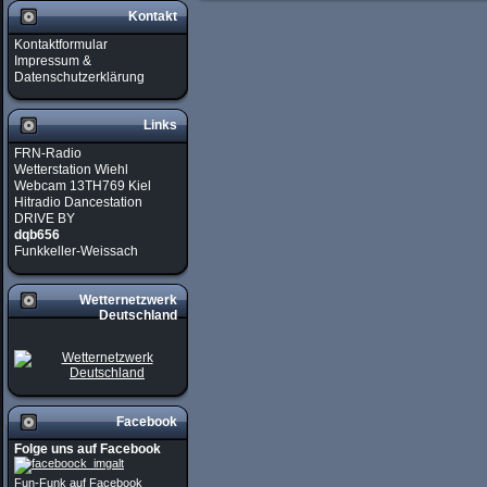
Kontakt
Kontaktformular
Impressum &
Datenschutzerklärung
Links
FRN-Radio
Wetterstation Wiehl
Webcam 13TH769 Kiel
Hitradio Dancestation
DRIVE BY
dqb656
Funkkeller-Weissach
Wetternetzwerk
Deutschland
Facebook
Folge uns auf Facebook
Fun-Funk auf Facebook