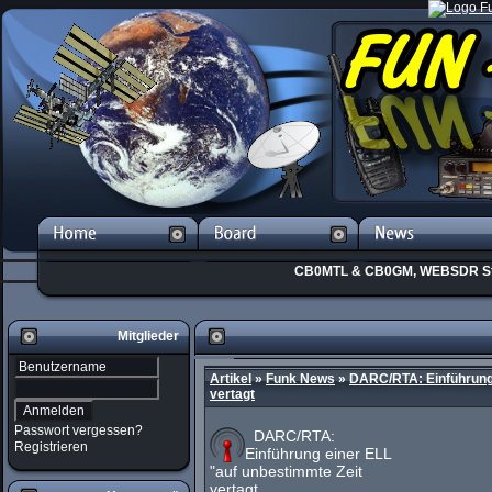
CB0MTL & CB0GM, WEBSDR St
Mitglieder
Artikel
»
Funk News
»
DARC/RTA: Einführung 
vertagt
Passwort vergessen?
DARC/RTA:
Registrieren
Einführung einer ELL
"auf unbestimmte Zeit
vertagt