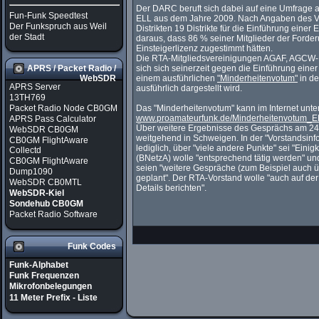
Der DARC beruft sich dabei auf eine Umfrage au
Fun-Funk Speedtest
ELL aus dem Jahre 2009. Nach Angaben des V
Der Funkspruch aus Weil
Distrikten 19 Distrikte für die Einführung eine
der Stadt
daraus, dass 86 % seiner Mitglieder der Forde
Einsteigerlizenz zugestimmt hätten.
Die RTA-Mitgliedsvereinigungen AGAF, AGCW
sich sich seinerzeit gegen die Einführung eine
APRS / Packet Radio /
einem ausführlichen
"Minderheitenvotum"
in d
WebSDR
APRS Server
ausführlich dargestellt wird.
13TH769
Packet Radio Node CB0GM
Das "Minderheitenvotum" kann im Internet unte
www.proamateurfunk.de/Minderheitenvotum_E
APRS Pass Calculator
Über weitere Ergebnisse des Gesprächs am 24
WebSDR CB0GM
weitgehend in Schweigen. In der "Vorstandsinf
CB0GM FlightAware
lediglich, über "viele andere Punkte" sei "Einig
Collectd
(BNetzA) wolle "entsprechend tätig werden" u
CB0GM FlightAware
seien "weitere Gespräche (zum Beispiel auch
Dump1090
geplant". Der RTA-Vorstand wolle "auch auf de
WebSDR CB0MTL
Details berichten".
WebSDR-Kiel
Sondehub CB0GM
Packet Radio Software
Funk Codes
Funk-Alphabet
Funk Frequenzen
Mikrofonbelegungen
11 Meter Prefix - Liste