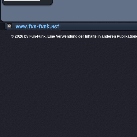
© 2026 by Fun-Funk. Eine Verwendung der Inhalte in anderen Publikation
Diese Website
PHPKIT ist eine einget