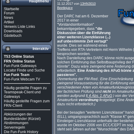
Hauptmenü
11.12.2017 von
13HN3010
Beetlejuice
Startseite
Forum
Der DARC hat am 6. Dezember
News
2017 in einer
Artikel
"Vorstandsinformation"
Verweis Liste Links
bekanntgegeben, dass
"die
Downloads
Diskussion über die Einführung
Gästebuch
einer weiteren Lizenzklasse (...)
auf unbestimmte Zeit vertagt"
wurde. Dies sei während eines
Interaktiv
Treffens von RTA-Vertretern mit Herrn Wilhel
besprochen worden.
TS3 Online Status
Nach Darstellung des DARC könne nicht ausge
FRN Online Status
solchen Einführung das Selbstbauprivileg der
Fun-Funk Gateways
könnte". Dazu wäre zwingend eine Änderung 
Locator Finde und Suche
erforderlich.
Eine Änderung des AFuG könne ab
Fun Funk Team
passieren".
(Anmerkung der FM-Red.: Eine Einschränkung de
Fun-Funk Webcam TV
zwingend Voraussetzung für die Einführung ein
verschiedenen Arten von Amateurfunkzeugnisse
Häufig gestellte Fragen zu
der fachlichen Prüfung sind
nicht
im Amateurfu
Teamspeak-Client und
werden aufgrund
§ 4 Abs. 1 AFuG
) von der Ve
Gateways
Amateurfunk
verordnung
festgelegt. Eine Änd
Häufig gestellte Fragen zum
dazu nicht erforderlich.)
FRN-Client
Bei der besagten "weiteren Lizenzklasse" hande
Abkürzungen der
(ELL), umgangssprachlich auch "Klasse K" gen
Bundesländer (Kürzel)
Einsteiger-Lizenzklasse unterhalb der bestehe
Abstimmungen
wurde im Oktober 2006 von ECC/CEPT im sog.
Serverregeln
steht seit Jahren auf der "Wunschliste" des DA
Die Fun-Funk History