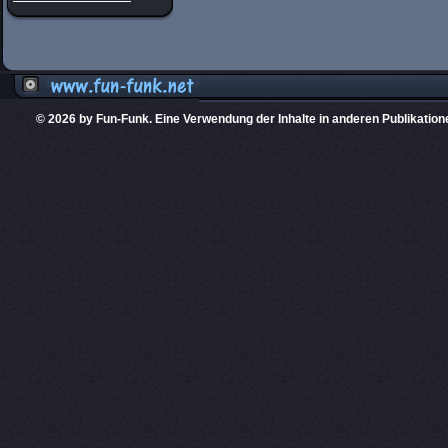
© 2026 by Fun-Funk. Eine Verwendung der Inhalte in anderen Publikation
Diese Website
PHPKIT ist eine einget