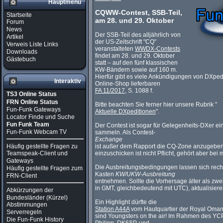
Hauptmenü
CQWW-Contest, SSB-Teil,
Startseite
am 28. und 29. Oktober
Forum
News
Der SSB-Teil des alljährlich von
Artikel
der US-Zeitschrift "CQ"
Verweis Liste Links
veranstalteten
WWDX-Contests
Downloads
findet am 28. und 29. Oktober
Gästebuch
statt – auf den fünf klassischen
KW-Bändern sowie auf 160 m.
Hierfür gibt es viele Ankündigungen von DXped
Interaktiv
Online-Shop lieferbaren
FA 11/2017
, S. 1088 f.
TS3 Online Status
FRN Online Status
Bitte beachten Sie ferner hier unsere Rubrik "
Fun-Funk Gateways
Aktuelle DXpeditionen
".
Locator Finde und Suche
Fun Funk Team
Der Contest ist sogar für Gelegenheits-DXer ei
Fun-Funk Webcam TV
sammeln. Als Contest-
Exchange
Häufig gestellte Fragen zu
ist außer dem Rapport die CQ-Zone anzugeben,
einzuschicken ist nicht Pflicht, gehört aber be
Teamspeak-Client und
Gateways
Die Ausbreitungsbedingungen lassen sich rech
Häufig gestellte Fragen zum
Kasten
KW/UKW-Ausbreitung
FRN-Client
entnehmen. Sollte die Vorhersage älter als zwe
in GMT, gleichbedeutend mit UTC), aktualisiere
Abkürzungen der
Bundesländer (Kürzel)
Ein Highlight dürfte die
Abstimmungen
Station A44A
vom Hautquartier der Royal Omani
Serverregeln
sind Youngsters on the air! Im Rahmen des YCP
Die Fun-Funk History