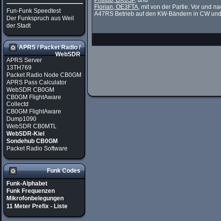
Philipp, DK6SP
, und
Florian, OE3FTA
, mit von der Partie. Vor und 
Fun-Funk Speedtest
A47RS Betrieb auf den KW-Bändern in CW un
Der Funkspruch aus Weil
der Stadt
APRS / Packet Radio /
WebSDR
APRS Server
13TH769
Packet Radio Node CB0GM
APRS Pass Calculator
WebSDR CB0GM
CB0GM FlightAware
Collectd
CB0GM FlightAware
Dump1090
WebSDR CB0MTL
WebSDR-Kiel
Sondehub CB0GM
Packet Radio Software
Funk Codes
Funk-Alphabet
Funk Frequenzen
Mikrofonbelegungen
11 Meter Prefix - Liste