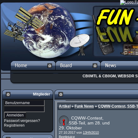
CB0MTL & CB0GM, WEBSDR St
Mitglieder
Artikel
»
Funk News
»
CQWW-Contest, SSB-Tei
CQWW-Contest,
Passwort vergessen?
SSB-Teil, am 28. und
Registrieren
29. Oktober
27.10.2017 von
13HN3010
Beetlejuice